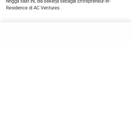
hingga saat ini, dia bekerja sebagai Entrepreneur-in-
Residence di AC Ventures.
HIBURAN
Maudy Ayunda Menikah,
Tampil Anggun dengan Kebaya
by
Haluan Editor