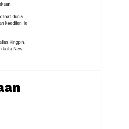
akaan.
elihat dunia
n keadilan. Ia
ias Kingpin.
an kota New
aan