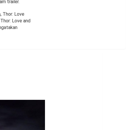
m trailer.
, Thor: Love
 Thor: Love and
engatakan