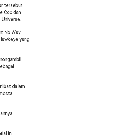
r tersebut.
ie Cox dan
c Universe.
an: No Way
l Hawkeye yang
 mengambil
sebagai
rlibat dalam
emesta
kannya
ial ini