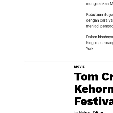
mengisahkan Ma
Kebutaan itu ju
dengan cara ya
menjadi pengaca
Dalam kisahnya
Kingpin, seora
York.
MOVIE
Tom Cr
Kehorm
Festiv
by
Haluan Editor