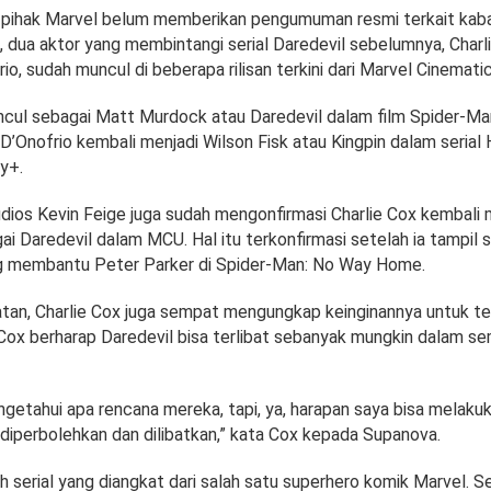
i, pihak Marvel belum memberikan pengumuman resmi terkait kaba
, dua aktor yang membintangi serial Daredevil sebelumnya, Charl
io, sudah muncul di beberapa rilisan terkini dari Marvel Cinemati
ncul sebagai Matt Murdock atau Daredevil dalam film Spider-M
D’Onofrio kembali menjadi Wilson Fisk atau Kingpin dalam seria
y+.
dios Kevin Feige juga sudah mengonfirmasi Charlie Cox kembali
i Daredevil dalam MCU. Hal itu terkonfirmasi setelah ia tampil 
g membantu Peter Parker di Spider-Man: No Way Home.
atan, Charlie Cox juga sempat mengungkap keinginannya untuk te
 Cox berharap Daredevil bisa terlibat sebanyak mungkin dalam s
ngetahui apa rencana mereka, tapi, ya, harapan saya bisa melaku
diperbolehkan dan dilibatkan,” kata Cox kepada Supanova.
h serial yang diangkat dari salah satu superhero komik Marvel. Ser