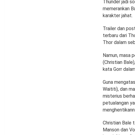
Thunder jadi so
memerankan Bat
karakter jahat.
Trailer dan po
terbaru dari Th
Thor dalam sebua
Namun, masa pe
(Christian Bal
kata Gorr dalam 
Guna mengatasi
Waititi), dan 
misterius berha
petualangan y
menghentikann
Christian Bale
Manson dan Vol