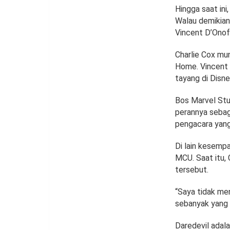
Hingga saat in
Walau demikian
Vincent D’Onofr
Charlie Cox mu
Home. Vincent 
tayang di Disne
Bos Marvel Stu
perannya sebaga
pengacara yan
Di lain kesemp
MCU. Saat itu,
tersebut.
“Saya tidak me
sebanyak yang 
Daredevil adala