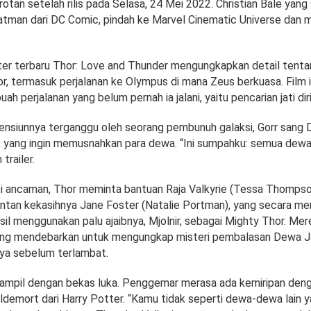
rotan setelah rilis pada Selasa, 24 Mei 2022. Christian Bale yan
man dari DC Comic, pindah ke Marvel Cinematic Universe dan
ster terbaru Thor: Love and Thunder mengungkapkan detail tent
or, termasuk perjalanan ke Olympus di mana Zeus berkuasa. Film 
h perjalanan yang belum pernah ia jalani, yaitu pencarian jati diri
nsiunnya terganggu oleh seorang pembunuh galaksi, Gorr sang 
e), yang ingin memusnahkan para dewa. “Ini sumpahku: semua dewa
trailer.
 ancaman, Thor meminta bantuan Raja Valkyrie (Tessa Thompson
mantan kekasihnya Jane Foster (Natalie Portman), yang secara m
sil menggunakan palu ajaibnya, Mjolnir, sebagai Mighty Thor. Me
ang mendebarkan untuk mengungkap misteri pembalasan Dewa J
ya sebelum terlambat.
 tampil dengan bekas luka. Penggemar merasa ada kemiripan deng
demort dari Harry Potter. “Kamu tidak seperti dewa-dewa lain 