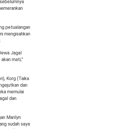
g sebelumnya
 memerankan
ang petualangan
ini mengisahkan
.
Dewa Jagal
 akan mati,”
), Korg (Taika
engejutkan dan
reka memulai
agal dan
an Marilyn
yang sudah saya