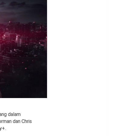
edang dalam
orman dan Chris
y+.