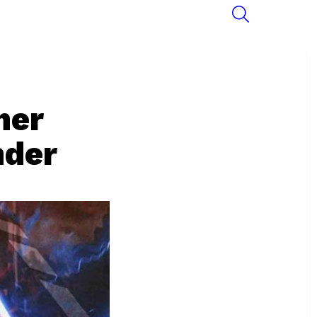
SEARCH
her
nder