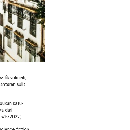
fiksi ilmiah,
antaran sulit
 bukan satu-
ka dari
(25/5/2022).
science fiction,