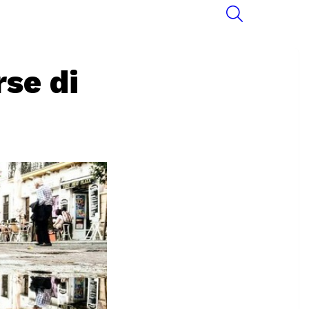
SEARCH
se di