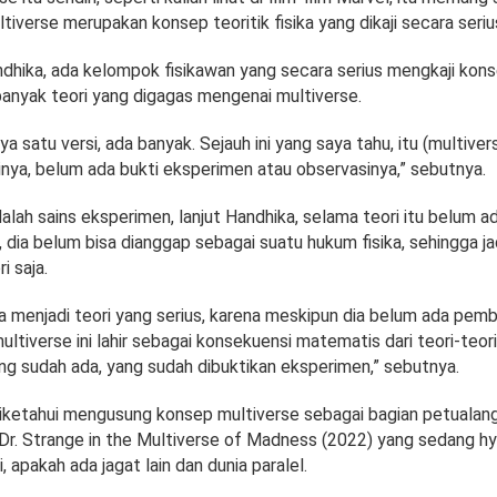
tiverse merupakan konsep teoritik fisika yang dikaji secara serius
dhika, ada kelompok fisikawan yang secara serius mengkaji kons
 banyak teori yang digagas mengenai multiverse.
ya satu versi, ada banyak. Sejauh ini yang saya tahu, itu (multive
tinya, belum ada bukti eksperimen atau observasinya,” sebutnya.
dalah sains eksperimen, lanjut Handhika, selama teori itu belum a
dia belum bisa dianggap sebagai suatu hukum fisika, sehingga ja
i saja.
a menjadi teori yang serius, karena meskipun dia belum ada pemb
tiverse ini lahir sebagai konsekuensi matematis dari teori-teor
ang sudah ada, yang sudah dibuktikan eksperimen,” sebutnya.
diketahui mengusung konsep multiverse sebagai bagian petualan
 Dr. Strange in the Multiverse of Madness (2022) yang sedang 
i, apakah ada jagat lain dan dunia paralel.