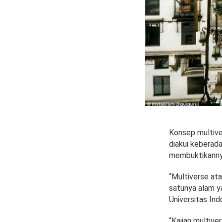
Konsep multiver
diakui keberada
membuktikanny
“Multiverse at
satunya alam ya
Universitas Ind
“Kajian multiver