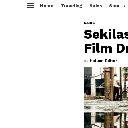
Home
Traveling
Sains
Sports
Menu
SAINS
Sekila
Film D
by
Haluan Editor