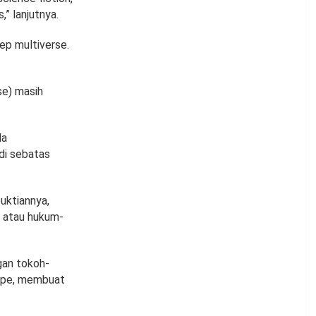
,” lanjutnya.
ep multiverse.
rse) masih
da
di sebatas
uktiannya,
i atau hukum-
gan tokoh-
hype, membuat