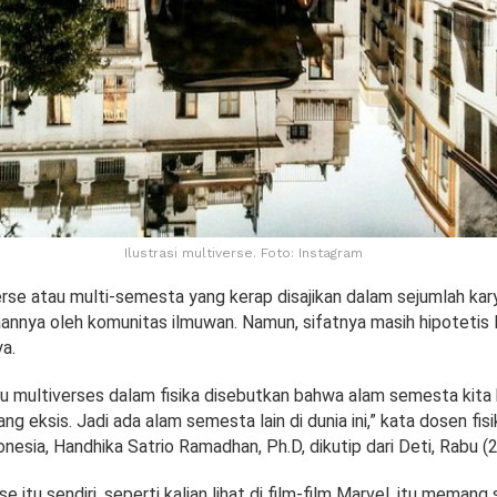
Ilustrasi multiverse. Foto: Instagram
se atau multi-semesta yang kerap disajikan dalam sejumlah karya 
annya oleh komunitas ilmuwan. Namun, sifatnya masih hipotetis l
a.
au multiverses dalam fisika disebutkan bahwa alam semesta kita
ng eksis. Jadi ada alam semesta lain di dunia ini,” kata dosen fisi
onesia, Handhika Satrio Ramadhan, Ph.D, dikutip dari Deti, Rabu 
se itu sendiri, seperti kalian lihat di film-film Marvel, itu memang 