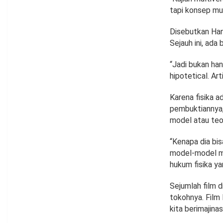
tapi konsep mul
Disebutkan Han
Sejauh ini, ada
“Jadi bukan han
hipotetical. Ar
Karena fisika a
pembuktiannya, 
model atau teor
“Kenapa dia bis
model-model mul
hukum fisika y
Sejumlah film 
tokohnya. Film
kita berimajinas