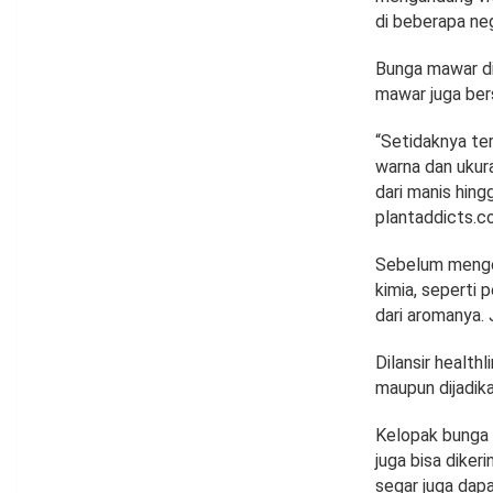
di beberapa ne
Bunga mawar di
mawar juga ber
“Setidaknya ter
warna dan ukura
dari manis hing
plantaddicts.c
Sebelum mengo
kimia, seperti 
dari aromanya.
Dilansir health
maupun dijadik
Kelopak bunga 
juga bisa dike
segar juga dapa