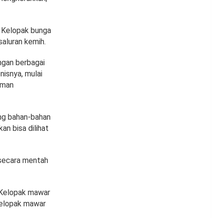
 Kelopak bunga
saluran kemih.
ngan berbagai
nisnya, mulai
laman
ng bahan-bahan
an bisa dilihat
 secara mentah
 Kelopak mawar
Kelopak mawar