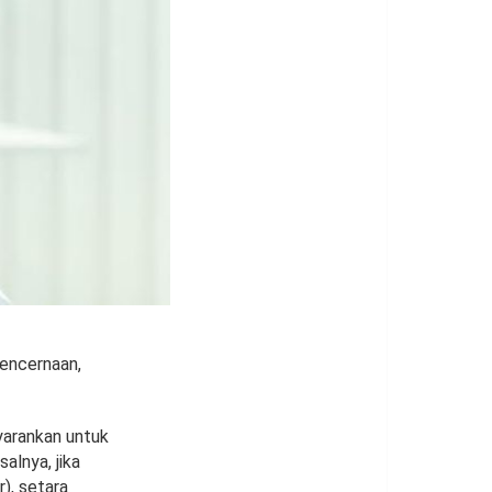
pencernaan,
nyarankan untuk
alnya, jika
r), setara