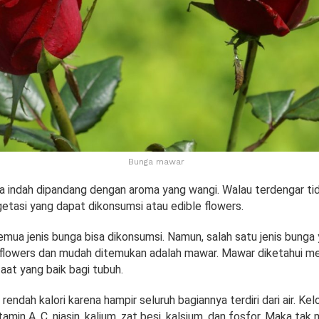
Bunga mawar
a indah dipandang dengan aroma yang wangi. Walau terdengar tid
getasi yang dapat dikonsumsi atau edible flowers.
mua jenis bunga bisa dikonsumsi. Namun, salah satu jenis bunga 
 flowers dan mudah ditemukan adalah mawar. Mawar diketahui m
at yang baik bagi tubuh.
endah kalori karena hampir seluruh bagiannya terdiri dari air. K
min A, C, niasin, kalium, zat besi, kalsium, dan fosfor. Maka tak