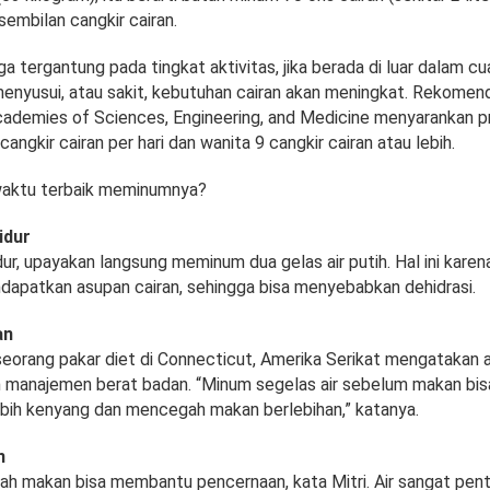
embilan cangkir cairan.
ga tergantung pada tingkat aktivitas, jika berada di luar dalam c
menyusui, atau sakit, kebutuhan cairan akan meningkat. Rekomend
Academies of Sciences, Engineering, and Medicine menyarankan p
cangkir cairan per hari dan wanita 9 cangkir cairan atau lebih.
waktu terbaik meminumnya?
idur
ur, upayakan langsung meminum dua gelas air putih. Hal ini karena
dapatkan asupan cairan, sehingga bisa menyebabkan dehidrasi.
an
 seorang pakar diet di Connecticut, Amerika Serikat mengatakan 
 manajemen berat badan. “Minum segelas air sebelum makan b
bih kenyang dan mencegah makan berlebihan,” katanya.
n
lah makan bisa membantu pencernaan, kata Mitri. Air sangat pen