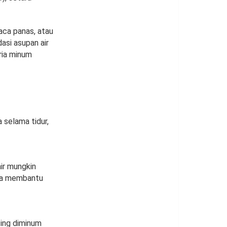
uaca panas, atau
asi asupan air
ria minum
 selama tidur,
air mungkin
isa membantu
ting diminum