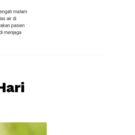
 tengah malam
s air di
yakan pasien
di menjaga
Hari