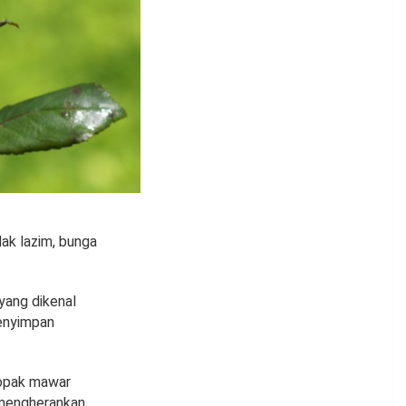
ak lazim, bunga
yang dikenal
enyimpan
elopak mawar
 mengherankan,