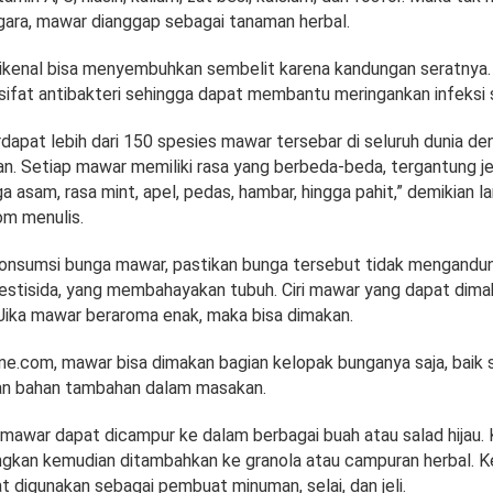
gara, mawar dianggap sebagai tanaman herbal.
kenal bisa menyembuhkan sembelit karena kandungan seratnya.
sifat antibakteri sehingga dapat membantu meringankan infeksi 
dapat lebih dari 150 spesies mawar tersebar di seluruh dunia de
n. Setiap mawar memiliki rasa yang berbeda-beda, tergantung je
ga asam, rasa mint, apel, pedas, hambar, hingga pahit,” demikian 
om menulis.
nsumsi bunga mawar, pastikan bunga tersebut tidak mengandu
pestisida, yang membahayakan tubuh. Ciri mawar yang dapat dimak
 Jika mawar beraroma enak, maka bisa dimakan.
line.com, mawar bisa dimakan bagian kelopak bunganya saja, baik
an bahan tambahan dalam masakan.
mawar dapat dicampur ke dalam berbagai buah atau salad hijau.
ringkan kemudian ditambahkan ke granola atau campuran herbal. 
t digunakan sebagai pembuat minuman, selai, dan jeli.