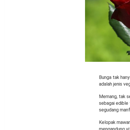
Bunga tak hany
adalah jenis ve
Memang, tak se
sebagai edible
segudang manfa
Kelopak mawar r
mengandung vita