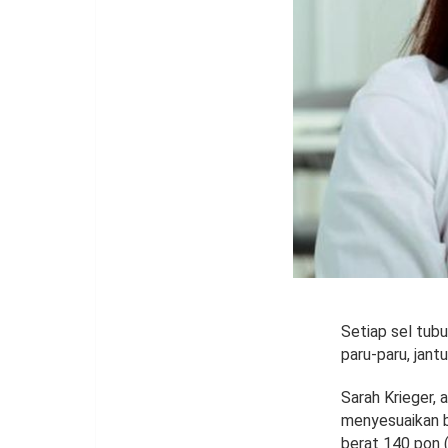
Setiap sel tub
paru-paru, jant
Sarah Krieger, 
menyesuaikan be
berat 140 pon (