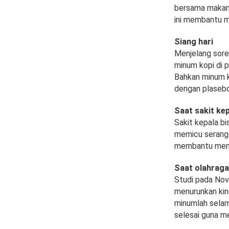
bersama makana
ini membantu m
Siang hari
Menjelang sore
minum kopi di p
Bahkan minum k
dengan plasebo.
Saat sakit ke
Sakit kepala bis
memicu seranga
membantu mengu
Saat olahraga
Studi pada Nov
menurunkan kine
minumlah selama
selesai guna me