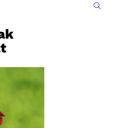
SEARCH
ak
t