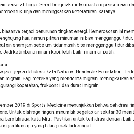
n berserat tinggi. Serat bergerak melalui sistem pencernaan da
embentuk tinja dan meningkatkan keteraturan, katanya.
, biasanya terjadi penurunan tingkat energi. Kemerosotan ini me
enghujung hari, namun pilihan minuman ini bisa mengganggu tidur, 
afein enam jam sebelum tidur masih bisa mengganggu tidur dib
 Jadi ketimbang minum kopi, lebih baik minum air putih.
pala
a jadi gejala dehidrasi, kata National Headache Foundation. Terlebi
n migrain. Bagi mereka yang menderita migrain, meningkatkan as
rangi keparahan, frekuensi, dan durasi migrain.
ember 2019 di Sports Medicine menunjukkan bahwa dehidrasi rin
rja. Untuk olahraga ringan, minumlah segelas air sekitar 30 men
 berolahraga, kata Mitri. Pastikan untuk terhidrasi dengan baik 
nggantikan apa yang hilang melalui keringat.