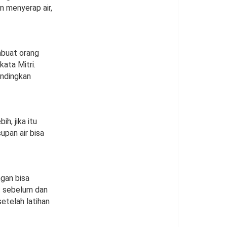
n menyerap air,
mbuat orang
kata Mitri.
andingkan
h, jika itu
upan air bisa
gan bisa
it sebelum dan
setelah latihan