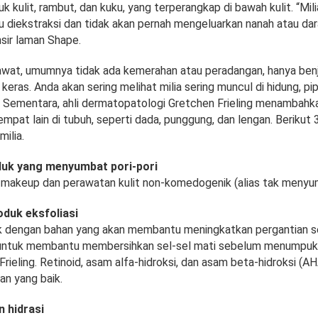
kulit, rambut, dan kuku, yang terperangkap di bawah kulit. “Mili
u diekstraksi dan tidak akan pernah mengeluarkan nanah atau dar
sir laman Shape.
rawat, umumnya tidak ada kemerahan atau peradangan, hanya benj
 keras. Anda akan sering melihat milia sering muncul di hidung, pi
. Sementara, ahli dermatopatologi Gretchen Frieling menambahkan
 tempat lain di tubuh, seperti dada, punggung, dan lengan. Berikut 
ilia.
oduk yang menyumbat pori-pori
makeup dan perawatan kulit non-komedogenik (alias tak menyum
oduk eksfoliasi
 dengan bahan yang akan membantu meningkatkan pergantian s
untuk membantu membersihkan sel-sel mati sebelum menumpu
 Frieling. Retinoid, asam alfa-hidroksi, dan asam beta-hidroksi (
an yang baik.
n hidrasi