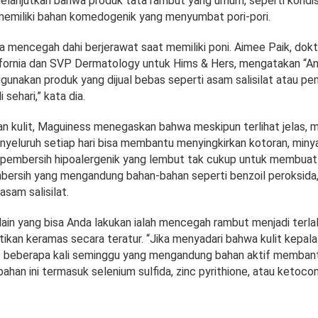
a melanjutkan bahwa produk tata rambut yang umum, seperti kondi
 memiliki bahan komedogenik yang menyumbat pori-pori.
 mencegah dahi berjerawat saat memiliki poni. Aimee Paik, dokte
lifornia dan SVP Dermatology untuk Hims & Hers, mengatakan “A
nakan produk yang dijual bebas seperti asam salisilat atau pe
 sehari,” kata dia.
n kulit, Maguiness menegaskan bahwa meskipun terlihat jelas,
nyeluruh setiap hari bisa membantu menyingkirkan kotoran, minya
ka pembersih hipoalergenik yang lembut tak cukup untuk membuat
embersih yang mengandung bahan-bahan seperti benzoil peroksida,
 asam salisilat.
a lain yang bisa Anda lakukan ialah mencegah rambut menjadi terl
kan keramas secara teratur. “Jika menyadari bahwa kulit kepala
 beberapa kali seminggu yang mengandung bahan aktif memban
ahan ini termasuk selenium sulfida, zinc pyrithione, atau ketocon