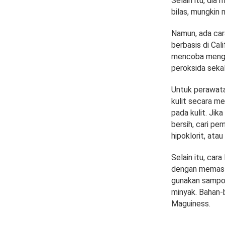
Selain itu, di
bilas, mungkin
Namun, ada cara
berbasis di Ca
mencoba menggu
peroksida sekali
Untuk perawata
kulit secara me
pada kulit. Ji
bersih, cari p
hipoklorit, atau
Selain itu, car
dengan memasti
gunakan sampo
minyak. Bahan-b
Maguiness.