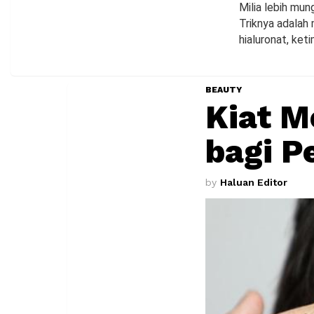
Milia lebih mun
Triknya adalah
hialuronat, ket
BEAUTY
Kiat M
bagi P
by
Haluan Editor