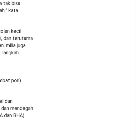
a tak bisa
ah,” kata
olan kecil
pi, dan terutama
, milia juga
3 langkah
bat pori).
el dan
k dan mencegah
AHA dan BHA)