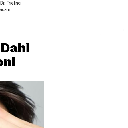
r. Frieling.
 asam
 Dahi
oni