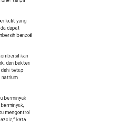
sioner tanpa
r kulit yang
nda dapat
mbersih benzoil
 membersihkan
k, dan bakteri
 dahi tetap
 natrium
alu berminyak
 berminyak,
tu mengontrol
azole,” kata