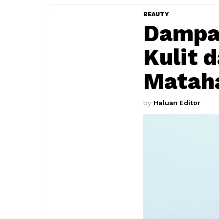
BEAUTY
Dampak
Kulit 
Matah
by
Haluan Editor