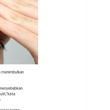
sa menimbulkan
n menyebabkan
lit,”kata
.