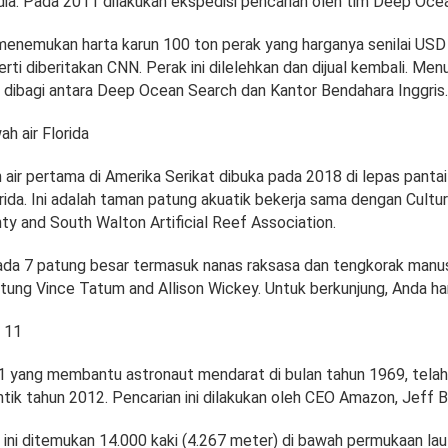
ndia. Pada 2011 dilakukan ekspedisi pencarian oleh tim Deep Oce
menemukan harta karun 100 ton perak yang harganya senilai USD 
perti diberitakan CNN. Perak ini dilelehkan dan dijual kembali. Me
n dibagi antara Deep Ocean Search dan Kantor Bendahara Inggris.
 air Florida
ir pertama di Amerika Serikat dibuka pada 2018 di lepas panta
rida. Ini adalah taman patung akuatik bekerja sama dengan Cultur
ty and South Walton Artificial Reef Association.
da 7 patung besar termasuk nanas raksasa dan tengkorak manus
atung Vince Tatum and Allison Wickey. Untuk berkunjung, Anda h
 11
1 yang membantu astronaut mendarat di bulan tahun 1969, telah
tik tahun 2012. Pencarian ini dilakukan oleh CEO Amazon, Jeff 
 ini ditemukan 14.000 kaki (4.267 meter) di bawah permukaan lau