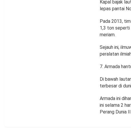
Kapal bajak la
lepas pantai Nor
Pada 2013, tim
1,3 ton sepert
meriam.
Sejauh ini, ilm
peralatan ilmia
Armada hant
Di bawah lauta
terbesar di dun
Armada ini dih
ini selama 2 ha
Perang Dunia II