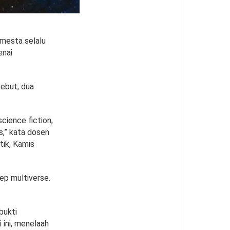
emesta selalu
enai
sebut, dua
science fiction,
s,” kata dosen
tik, Kamis
ep multiverse.
bukti
 ini, menelaah