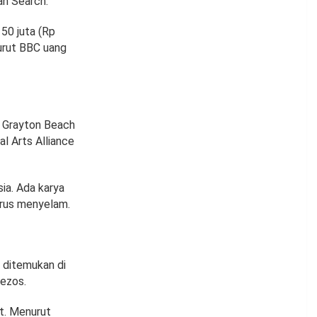
an Search.
50 juta (Rp
nurut BBC uang
i Grayton Beach
al Arts Alliance
ia. Ada karya
arus menyelam.
 ditemukan di
Bezos.
t. Menurut