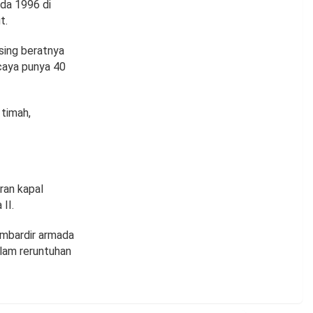
da 1996 di
t.
sing beratnya
rcaya punya 40
 timah,
ran kapal
II.
ombardir armada
elam reruntuhan