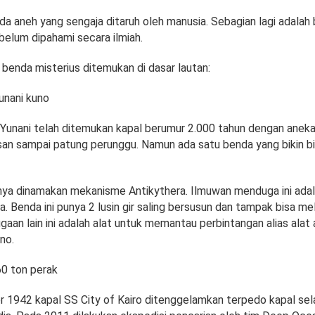
a aneh yang sengaja ditaruh oleh manusia. Sebagian lagi adala
belum dipahami secara ilmiah.
 benda misterius ditemukan di dasar lautan:
unani kuno
i Yunani telah ditemukan kapal berumur 2.000 tahun dengan aneka
iasan sampai patung perunggu. Namun ada satu benda yang bikin b
rnya dinamakan mekanisme Antikythera. Ilmuwan menduga ini ada
a. Benda ini punya 2 lusin gir saling bersusun dan tampak bisa me
gaan lain ini adalah alat untuk memantau perbintangan alias alat
no.
60 ton perak
1942 kapal SS City of Kairo ditenggelamkan terpedo kapal sel