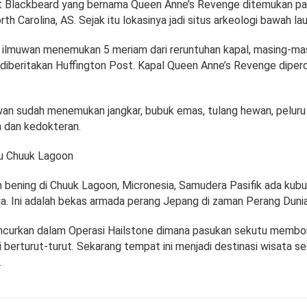
ut Blackbeard yang bernama Queen Anne’s Revenge ditemukan pa
th Carolina, AS. Sejak itu lokasinya jadi situs arkeologi bawah lau
 ilmuwan menemukan 5 meriam dari reruntuhan kapal, masing-ma
i diberitakan Huffington Post. Kapal Queen Anne’s Revenge dipe
uwan sudah menemukan jangkar, bubuk emas, tulang hewan, peluru
h dan kedokteran.
u Chuuk Lagoon
n bening di Chuuk Lagoon, Micronesia, Samudera Pasifik ada kubu
ia. Ini adalah bekas armada perang Jepang di zaman Perang Dunia 
ancurkan dalam Operasi Hailstone dimana pasukan sekutu memb
ri berturut-turut. Sekarang tempat ini menjadi destinasi wisata s
.