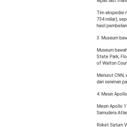
lepas laut Irla
Tim ekspedisi 
734 miliar), se
hasil pembelia
Museum bawah
Museum bawah a
State Park, Flo
of Walton Coun
Menurut CNN, a
dari seniman p
Mesin Apollo
Mesin Apollo 1
Samudera Atlan
Roket Saturn V