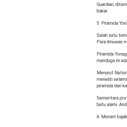
Guardian, ditem
bakar.
Piramida Yon
Salah satu temu
Para ilmuwan m
Piramida Yonagu
menduga ini ada
Menurut Nation
meneliti selama
piramida dari 
Sementara prof
batu alami. An
Meriam bajak