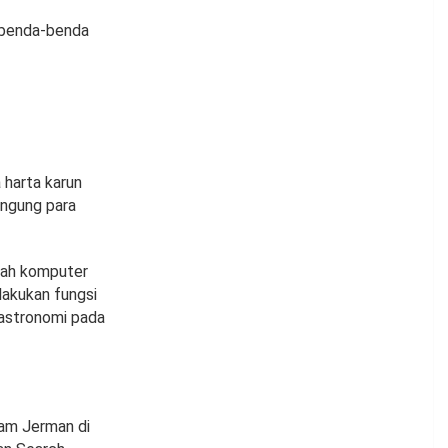
h benda-benda
 harta karun
ingung para
lah komputer
lakukan fungsi
 astronomi pada
am Jerman di