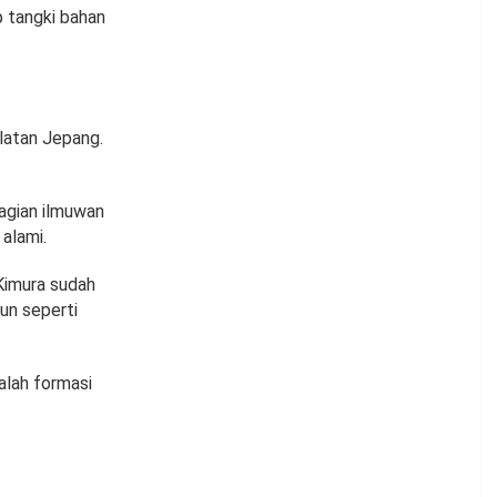
p tangki bahan
elatan Jepang.
bagian ilmuwan
 alami.
Kimura sudah
hun seperti
alah formasi