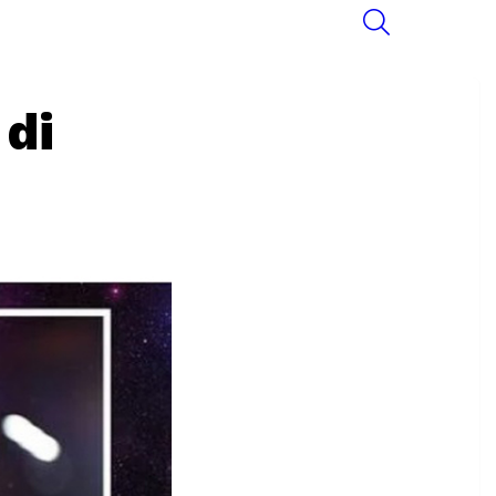
SEARCH
 di