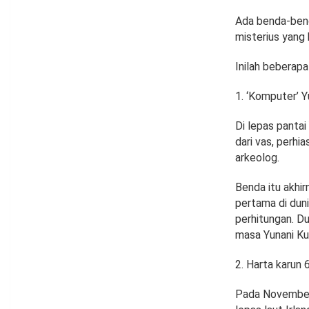
Ada benda-bend
misterius yang 
Inilah beberapa
‘Komputer’ Y
Di lepas panta
dari vas, perh
arkeolog.
Benda itu akhi
pertama di duni
perhitungan. Du
masa Yunani Ku
Harta karun 
Pada November 