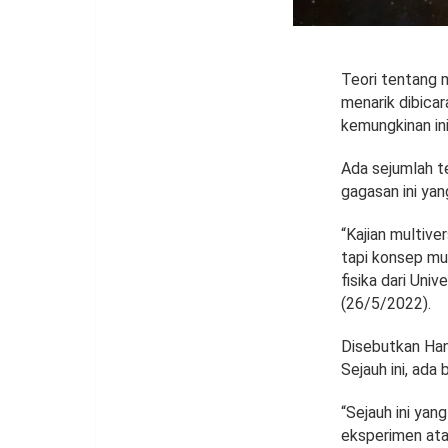
Teori tentang 
menarik dibica
kemungkinan ini
Ada sejumlah t
gagasan ini yan
“Kajian multiver
tapi konsep mul
fisika dari Uni
(26/5/2022).
Disebutkan Han
Sejauh ini, ada
“Sejauh ini yang
eksperimen ata