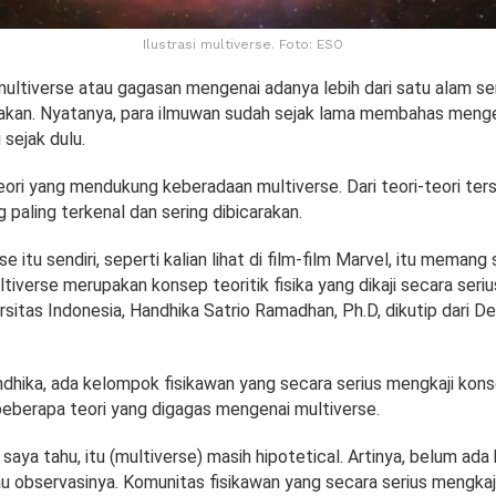
Ilustrasi multiverse. Foto: ESO
multiverse atau gagasan mengenai adanya lebih dari satu alam s
rakan. Nyatanya, para ilmuwan sudah sejak lama membahas meng
 sejak dulu.
eori yang mendukung keberadaan multiverse. Dari teori-teori ter
g paling terkenal dan sering dibicarakan.
se itu sendiri, seperti kalian lihat di film-film Marvel, itu memang 
tiverse merupakan konsep teoritik fisika yang dikaji secara seriu
versitas Indonesia, Handhika Satrio Ramadhan, Ph.D, dikutip dari De
dhika, ada kelompok fisikawan yang secara serius mengkaji kons
 beberapa teori yang digagas mengenai multiverse.
 saya tahu, itu (multiverse) masih hipotetical. Artinya, belum ada 
u observasinya. Komunitas fisikawan yang secara serius mengkaji