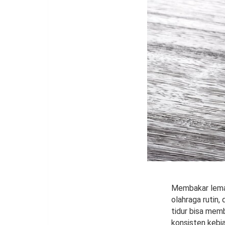
Membakar lemak
olahraga rutin,
tidur bisa memb
konsisten kebi