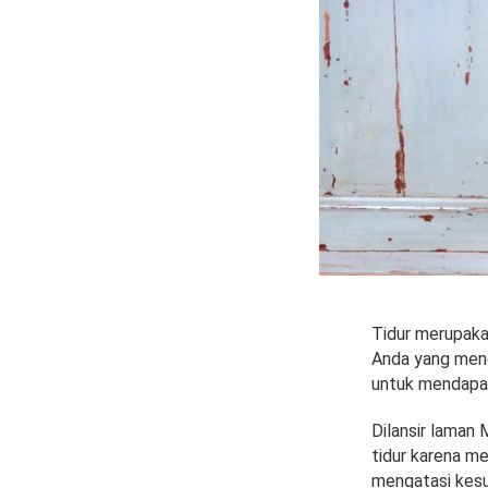
Tidur merupaka
Anda yang meng
untuk mendapat
Dilansir laman
tidur karena me
mengatasi kesul