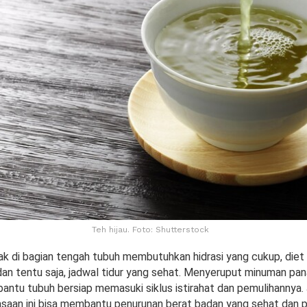
Teh hijau. Foto: Shutterstock
 di bagian tengah tubuh membutuhkan hidrasi yang cukup, diet
 dan tentu saja, jadwal tidur yang sehat. Menyeruput minuman p
antu tubuh bersiap memasuki siklus istirahat dan pemulihannya. 
asaan ini bisa membantu penurunan berat badan yang sehat dan