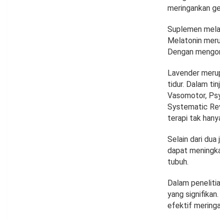
meringankan g
Suplemen melat
Melatonin meru
Dengan mengon
Lavender meru
tidur. Dalam ti
Vasomotor, Ps
Systematic Rev
terapi tak hany
Selain dari dua
dapat meningka
tubuh.
Dalam peneliti
yang signifika
efektif mering