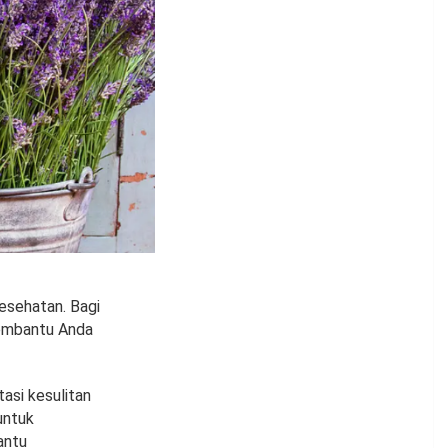
esehatan. Bagi
membantu Anda
asi kesulitan
untuk
antu