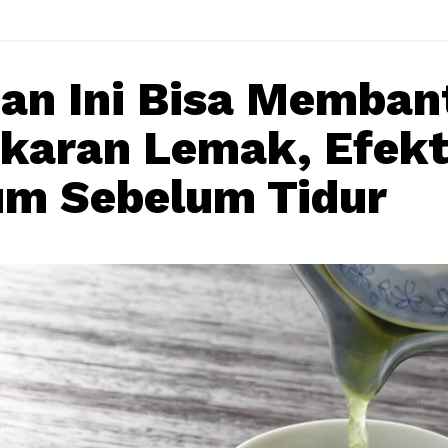
n Ini Bisa Memban
aran Lemak, Efekt
m Sebelum Tidur