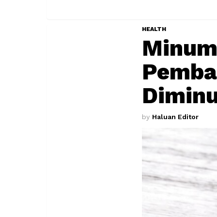
HEALTH
Minuma
Pembak
Diminu
by
Haluan Editor