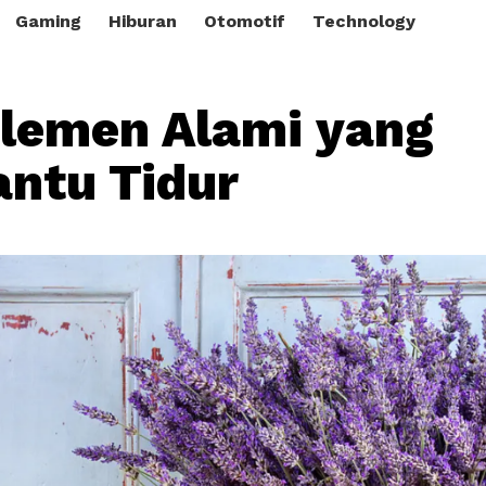
Gaming
Hiburan
Otomotif
Technology
plemen Alami yang
ntu Tidur