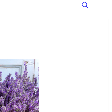
SEARCH