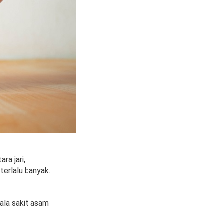
ra jari,
terlalu banyak.
ala sakit asam