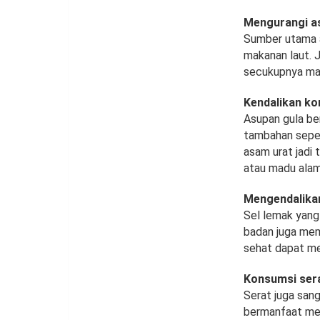
Mengurangi a
Sumber utama a
makanan laut. 
secukupnya mak
Kendalikan ko
Asupan gula ber
tambahan seper
asam urat jadi 
atau madu alam
Mengendalika
Sel lemak yang
badan juga mem
sehat dapat men
Konsumsi ser
Serat juga san
bermanfaat men