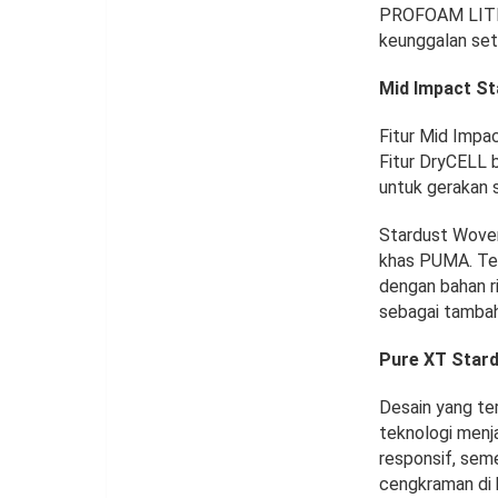
PROFOAM LITE, 
keunggalan seti
Mid Impact St
Fitur Mid Impa
Fitur DryCELL 
untuk gerakan 
Stardust Woven
khas PUMA. Te
dengan bahan ri
sebagai tambah
Pure XT Star
Desain yang te
teknologi menj
responsif, sem
cengkraman di 