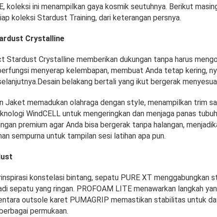
koleksi ini menampilkan gaya kosmik seutuhnya. Berikut masin
ap koleksi Stardust Training, dari keterangan persnya.
ardust Crystalline
ct Stardust Crystalline memberikan dukungan tanpa harus mengo
berfungsi menyerap kelembapan, membuat Anda tetap kering, ny
selanjutnya.Desain belakang bertali yang ikut bergerak menyesua
 Jaket memadukan olahraga dengan style, menampilkan trim sa
knologi WindCELL untuk mengeringkan dan menjaga panas tubu
ngan premium agar Anda bisa bergerak tanpa halangan, menjadikan
an sempurna untuk tampilan sesi latihan apa pun.
dust
rinspirasi konstelasi bintang, sepatu PURE XT menggabungkan s
adi sepatu yang ringan. PROFOAM LITE menawarkan langkah yan
entara outsole karet PUMAGRIP memastikan stabilitas untuk da
berbagai permukaan.