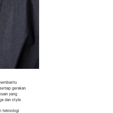
a membantu
setiap gerakan.
desain yang
ga dan style.
n teknologi