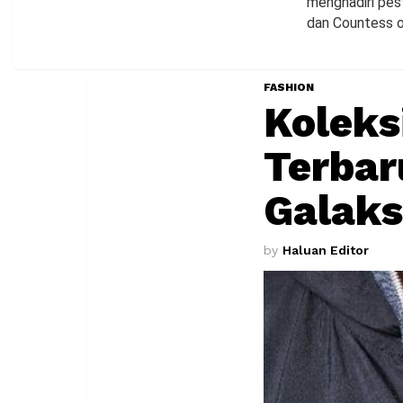
menghadiri pes
dan Countess o
FASHION
Koleks
Terbar
Galaks
by
Haluan Editor