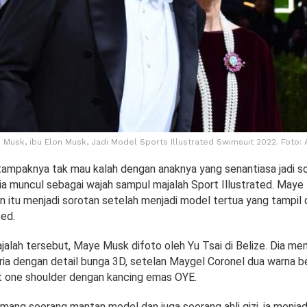
 Musk, ibu Elon Musk, Jadi Model Sports Illustrated Swimsuit 2022. Foto: 
tampaknya tak mau kalah dengan anaknya yang senantiasa jadi so
 ia muncul sebagai wajah sampul majalah Sport Illustrated. Maye
n itu menjadi sorotan setelah menjadi model tertua yang tampil 
ted.
jalah tersebut, Maye Musk difoto oleh Yu Tsai di Belize. Dia me
ria dengan detail bunga 3D, setelan Maygel Coronel dua warna be
t one shoulder dengan kancing emas OYE.
ng seorang mantan model dan juga seorang ahli gizi, ia menja