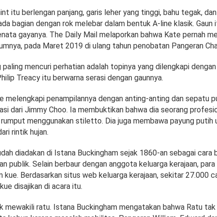
nt itu berlengan panjang, garis leher yang tinggi, bahu tegak, da
ada bagian dengan rok melebar dalam bentuk A-line klasik. Gaun i
nata gayanya. The Daily Mail melaporkan bahwa Kate pernah m
umnya, pada Maret 2019 di ulang tahun penobatan Pangeran Cha
 paling mencuri perhatian adalah topinya yang dilengkapi dengan
 Philip Treacy itu berwarna serasi dengan gaunnya.
ate melengkapi penampilannya dengan anting-anting dan sepatu 
asi dari Jimmy Choo. Ia membuktikan bahwa dia seorang profesi
as rumput menggunakan stiletto. Dia juga membawa payung putih 
ari rintik hujan.
dah diadakan di Istana Buckingham sejak 1860-an sebagai cara b
n publik. Selain berbaur dengan anggota keluarga kerajaan, para
n kue. Berdasarkan situs web keluarga kerajaan, sekitar 27.000 c
ue disajikan di acara itu.
uk mewakili ratu. Istana Buckingham mengatakan bahwa Ratu tak 