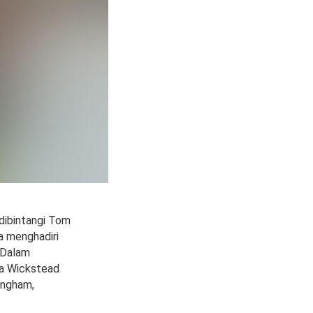
dibintangi Tom
ia menghadiri
 Dalam
ia Wickstead
ingham,