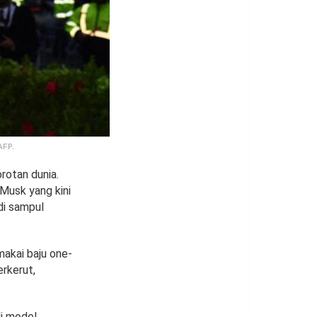
AFP.
rotan dunia.
 Musk yang kini
di sampul
makai baju one-
rkerut,
di model