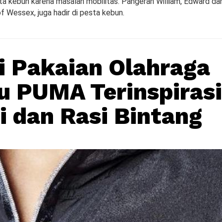
ta kebun karena masalah mobilitas. Pangeran William, Edward dan
f Wessex, juga hadir di pesta kebun.
i Pakaian Olahraga
u PUMA Terinspirasi
i dan Rasi Bintang