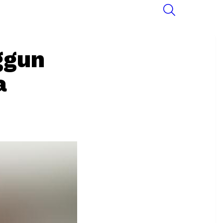
SEARCH
ggun
a