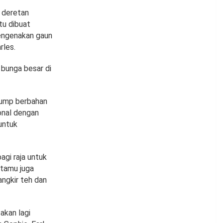
n deretan
tu dibuat
engenakan gaun
rles.
 bunga besar di
pump berbahan
onal dengan
untuk
agi raja untuk
 tamu juga
angkir teh dan
akan lagi