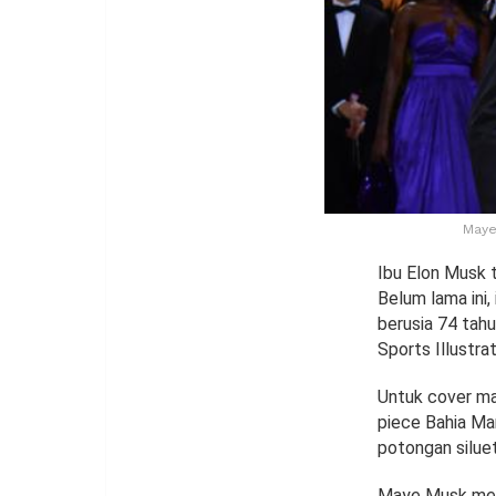
Maye
Ibu Elon Musk 
Belum lama ini,
berusia 74 tahu
Sports Illustra
Untuk cover ma
piece Bahia Ma
potongan silue
Maye Musk mema