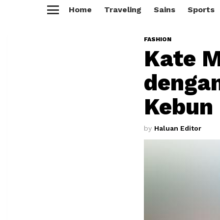
Home
Traveling
Sains
Sports
Menu
FASHION
Kate M
dengan
Kebun 
by
Haluan Editor