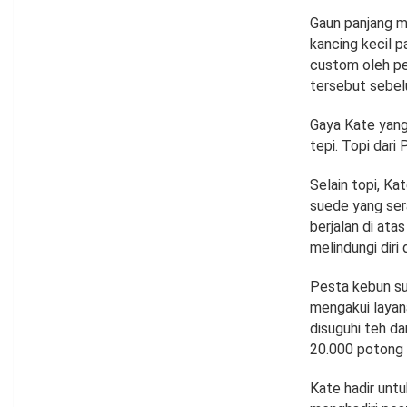
Gaun panjang mi
kancing kecil p
custom oleh pe
tersebut sebel
Gaya Kate yang
tepi. Topi dari
Selain topi, K
suede yang ser
berjalan di at
melindungi diri d
Pesta kebun su
mengakui layana
disuguhi teh da
20.000 potong k
Kate hadir unt