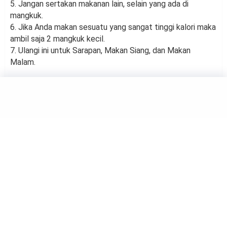
5. Jangan sertakan makanan lain, selain yang ada di
mangkuk.
6. Jika Anda makan sesuatu yang sangat tinggi kalori maka
ambil saja 2 mangkuk kecil.
7. Ulangi ini untuk Sarapan, Makan Siang, dan Makan
Malam.
DIET
Tinggalkan Diet Rendah
Kalori, Lindsay Lohan
Terapkan Kebiasaan Makan
Sehat
by
Haluan Editor