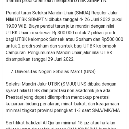
memilih prodi Unair saat menjalani UTBK SBMPTN.
Pendaftaran Seleksi Mandiri Unair (SMUA) Reguler Jalur
Nilai UTBK SBMPTN dibuka tanggal 4- 26 Juni 2022 pukul
19.00 WIB. Biaya pendaftaran jalur mandiri dengan nilai
UTBK Unair ini sebesar Rp300.000 untuk 2 pilihan prodi
bagi UTBK kelompok Saintek atau Soshum dan Rp500.000
untuk 2 prodi soshum dan saintek bagi UTBK kelompok
Campuran. Pengumuman Mandiri Unair jalur nilai UTBK
disampaikan tanggal 29 Juni 2022.
Universitas Negeri Sebelas Maret (UNS)
Seleksi Mandiri Jalur UTBK (SMJU) UNS dibuka dengan
syarat nilai UTBK dan prestasi non akademik jika ada.
Prestasi yang dapat dilampirkan mencakup prestasi
kejuaraan bidang penalaran, minat-bakat, dan keagamaan
minimal tingkat provinsi peringkat 1-3 saat SMA/MK/MA.
Sertifikat hafidzul Al Qur’an minimal 15 juz atau hafalan