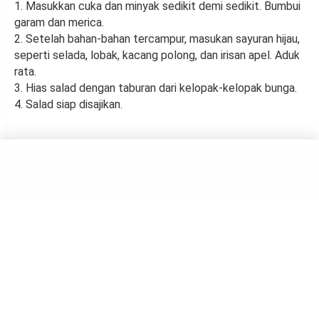
1. Masukkan cuka dan minyak sedikit demi sedikit. Bumbui
garam dan merica.
2. Setelah bahan-bahan tercampur, masukan sayuran hijau,
seperti selada, lobak, kacang polong, dan irisan apel. Aduk
rata.
3. Hias salad dengan taburan dari kelopak-kelopak bunga.
4. Salad siap disajikan.
FOOD
Jangan Simpan Semangka di
Kulkas, Mengapa?
by
Haluan Editor