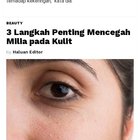
terhadap kekeringan,” kata dia.
BEAUTY
3 Langkah Penting Mencegah
Milia pada Kulit
by
Haluan Editor