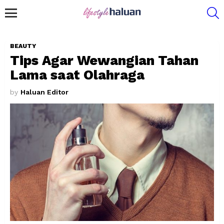
S
Menu
BEAUTY
Tips Agar Wewangian Tahan
Lama saat Olahraga
by
Haluan Editor