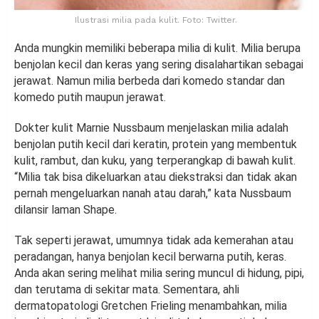
Ilustrasi milia pada kulit. Foto: Twitter.
Anda mungkin memiliki beberapa milia di kulit. Milia berupa
benjolan kecil dan keras yang sering disalahartikan sebagai
jerawat. Namun milia berbeda dari komedo standar dan
komedo putih maupun jerawat.
Dokter kulit Marnie Nussbaum menjelaskan milia adalah
benjolan putih kecil dari keratin, protein yang membentuk
kulit, rambut, dan kuku, yang terperangkap di bawah kulit.
“Milia tak bisa dikeluarkan atau diekstraksi dan tidak akan
pernah mengeluarkan nanah atau darah,” kata Nussbaum
dilansir laman Shape.
Tak seperti jerawat, umumnya tidak ada kemerahan atau
peradangan, hanya benjolan kecil berwarna putih, keras.
Anda akan sering melihat milia sering muncul di hidung, pipi,
dan terutama di sekitar mata. Sementara, ahli
dermatopatologi Gretchen Frieling menambahkan, milia