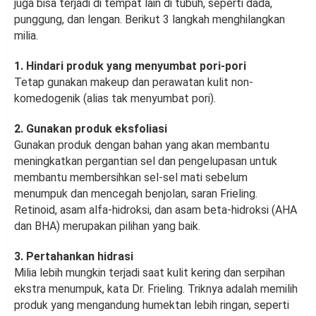
juga bisa terjadi di tempat lain di tubuh, seperti dada,
punggung, dan lengan. Berikut 3 langkah menghilangkan
milia.
1. Hindari produk yang menyumbat pori-pori
Tetap gunakan makeup dan perawatan kulit non-
komedogenik (alias tak menyumbat pori).
2. Gunakan produk eksfoliasi
Gunakan produk dengan bahan yang akan membantu
meningkatkan pergantian sel dan pengelupasan untuk
membantu membersihkan sel-sel mati sebelum
menumpuk dan mencegah benjolan, saran Frieling.
Retinoid, asam alfa-hidroksi, dan asam beta-hidroksi (AHA
dan BHA) merupakan pilihan yang baik.
3. Pertahankan hidrasi
Milia lebih mungkin terjadi saat kulit kering dan serpihan
ekstra menumpuk, kata Dr. Frieling. Triknya adalah memilih
produk yang mengandung humektan lebih ringan, seperti