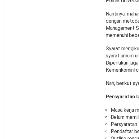
Politik Univer
Nantinya, maha
dengan metode 
Management Sys
memenuhi bebe
Syarat mengiku
syarat umum un
Diperlukan jug
Kemenkominfo i
Nah, berikut s
Persyaratan
Masa kerja m
Belum memili
Persyaratan 
Pendaftar be
Outline renc