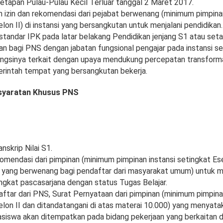
tapan Pulau-Pulau Kecil Terluar tanggal 2 Maret 2017.
izin dan rekomendasi dari pejabat berwenang (minimum pimpinan
lon II) di instansi yang bersangkutan untuk menjalani pendidikan.
standar IPK pada latar belakang Pendidikan jenjang S1 atau setar
kan bagi PNS dengan jabatan fungsional pengajar pada instansi se
ngsinya terkait dengan upaya mendukung percepatan transformasi
erintah tempat yang bersangkutan bekerja.
yaratan Khusus PNS
anskrip Nilai S1.
ekomendasi dari pimpinan (minimum pimpinan instansi setingkat Es
 yang berwenang bagi pendaftar dari masyarakat umum) untuk m
ingkat pascasarjana dengan status Tugas Belajar.
ftar dari PNS, Surat Pernyataan dari pimpinan (minimum pimpina
elon II dan ditandatangani di atas materai 10.000) yang menyat
siswa akan ditempatkan pada bidang pekerjaan yang berkaitan 