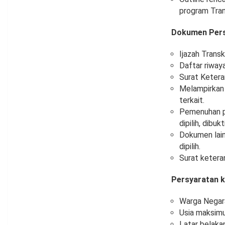
program Trans
Dokumen Per
Ijazah Transkr
Daftar riwaya
Surat Ketera
Melampirkan 
terkait.
Pemenuhan pe
dipilih, dib
Dokumen lain
dipilih.
Surat keteran
Persyaratan 
Warga Negara
Usia maksimu
Latar belaka