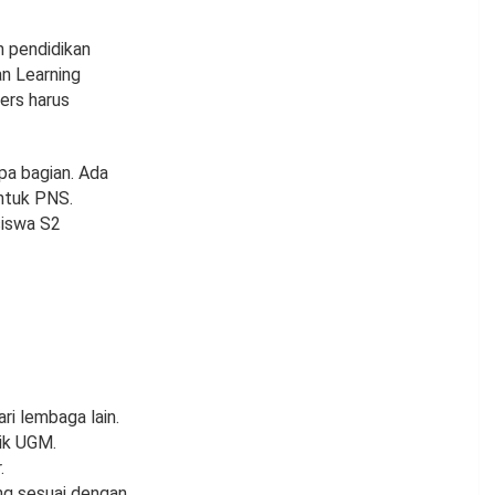
 pendidikan
n Learning
ers harus
pa bagian. Ada
ntuk PNS.
siswa S2
ri lembaga lain.
tik UGM.
.
ang sesuai dengan