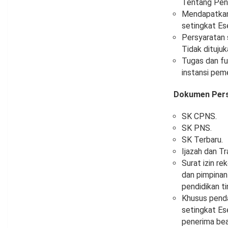
Tentang Pene
Mendapatkan 
setingkat Ese
Persyaratan 
Tidak dituju
Tugas dan fu
instansi pem
Dokumen Pers
SK CPNS.
SK PNS.
SK Terbaru.
Ijazah dan Tr
Surat izin r
dan pimpinan
pendidikan t
Khusus penda
setingkat Es
penerima bea