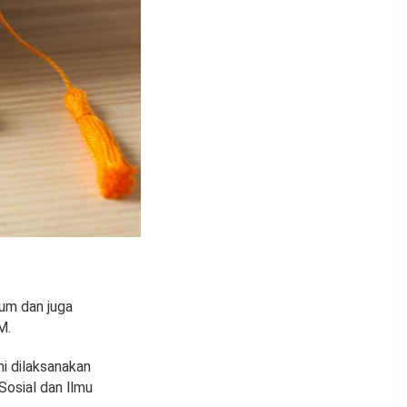
um dan juga
M.
i dilaksanakan
osial dan llmu