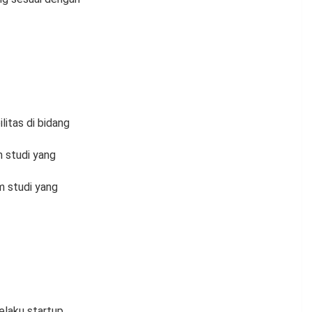
litas di bidang
 studi yang
m studi yang
elaku startup