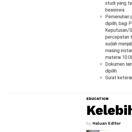
studi yang te
beasiswa.
Pemenuhan pe
dipilih, bag
Keputusan/S
percepatan t
sudah menjab
masing insta
materai 10.0
Dokumen lain
dipilih.
Surat keteran
EDUCATION
Kelebi
by
Haluan Editor