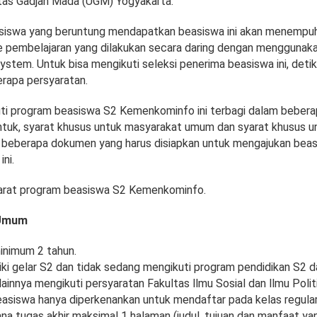
sitas Gadjah Mada (UGM) Yogyakarta.
siswa yang beruntung mendapatkan beasiswa ini akan menempuh
pembelajaran yang dilakukan secara daring dengan menggunaka
tem. Untuk bisa mengikuti seleksi penerima beasiswa ini, detik
rapa persyaratan.
ti program beasiswa S2 Kemenkominfo ini terbagi dalam bebera
tuk, syarat khusus untuk masyarakat umum dan syarat khusus u
a beberapa dokumen yang harus disiapkan untuk mengajukan bea
ni.
yarat program beasiswa S2 Kemenkominfo.
 Umum
inimum 2 tahun.
ki gelar S2 dan tidak sedang mengikuti program pendidikan S2 da
lainnya mengikuti persyaratan Fakultas llmu Sosial dan llmu Poli
asiswa hanya diperkenankan untuk mendaftar pada kelas regular
ana tugas akhir maksimal 1 halaman (judul, tujuan dan manfaat y