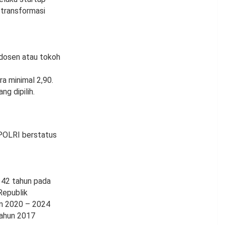
 transformasi
 dosen atau tokoh
a minimal 2,90.
g dipilih.
 POLRI berstatus
m 42 tahun pada
Republik
n 2020 – 2024
Tahun 2017