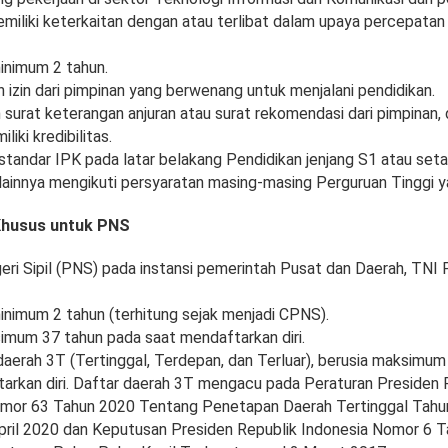
emiliki keterkaitan dengan atau terlibat dalam upaya percepatan
inimum 2 tahun.
izin dari pimpinan yang berwenang untuk menjalani pendidikan.
surat keterangan anjuran atau surat rekomendasi dari pimpinan,
liki kredibilitas.
standar IPK pada latar belakang Pendidikan jenjang S1 atau setar
lainnya mengikuti persyaratan masing-masing Perguruan Tinggi yan
Khusus untuk PNS
ri Sipil (PNS) pada instansi pemerintah Pusat dan Daerah, TNI
inimum 2 tahun (terhitung sejak menjadi CPNS).
imum 37 tahun pada saat mendaftarkan diri.
daerah 3T (Tertinggal, Terdepan, dan Terluar), berusia maksimu
arkan diri. Daftar daerah 3T mengacu pada Peraturan Presiden 
omor 63 Tahun 2020 Tentang Penetapan Daerah Tertinggal Tahu
pril 2020 dan Keputusan Presiden Republik Indonesia Nomor 6 