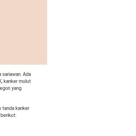
a sariawan. Ada
K, kanker mulut
egori yang
n tanda kanker
berikut: