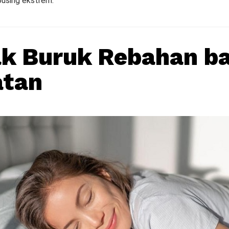
using ekstrem.
k Buruk Rebahan ba
atan