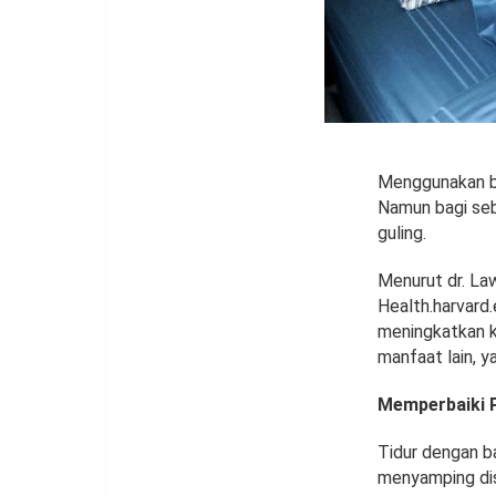
Menggunakan ba
Namun bagi seba
guling.
Menurut dr. La
Health.harvard.
meningkatkan k
manfaat lain, ya
Memperbaiki 
Tidur dengan b
menyamping dis