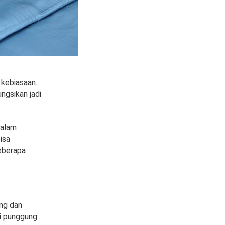
 kebiasaan.
ngsikan jadi
dalam
isa
eberapa
ang dan
i punggung