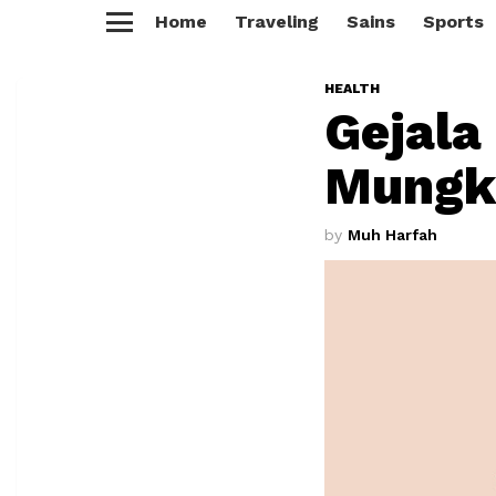
Home
Traveling
Sains
Sports
Menu
HEALTH
Gejala
Mungki
by
Muh Harfah