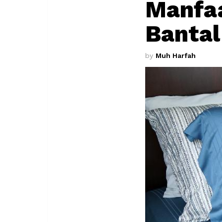
Manfa
Bantal
by
Muh Harfah