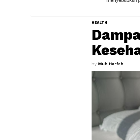
menyebabkan p
HEALTH
Dampa
Keseh
by
Muh Harfah