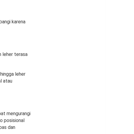
bangi karena
 leher terasa
hingga leher
l atau
apat mengurangi
o posisional
epas dan