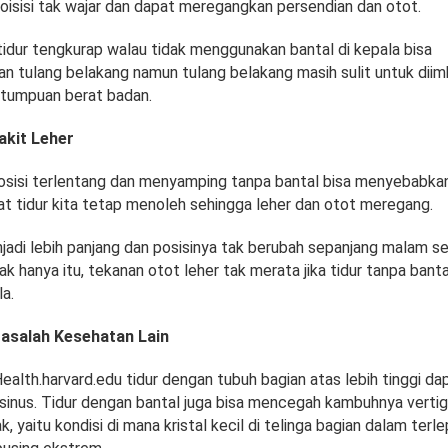
oisisi tak wajar dan dapat meregangkan persendian dan otot.
 tidur tengkurap walau tidak menggunakan bantal di kepala bisa
 tulang belakang namun tulang belakang masih sulit untuk diim
 tumpuan berat badan.
kit Leher
osisi terlentang dan menyamping tanpa bantal bisa menyebabkan
at tidur kita tetap menoleh sehingga leher dan otot meregang.
jadi lebih panjang dan posisinya tak berubah sepanjang malam se
ak hanya itu, tekanan otot leher tak merata jika tidur tanpa banta
a.
asalah Kesehatan Lain
Health.harvard.edu tidur dengan tubuh bagian atas lebih tinggi d
 sinus. Tidur dengan bantal juga bisa mencegah kambuhnya vertig
k, yaitu kondisi di mana kristal kecil di telinga bagian dalam terl