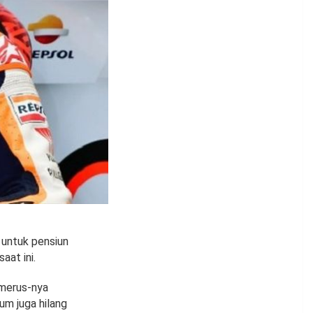
 untuk pensiun
aat ini.
merus-nya
um juga hilang