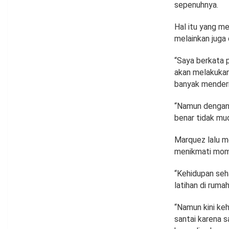
sepenuhnya.
Hal itu yang m
melainkan juga d
“Saya berkata p
akan melakukann
banyak menderit
“Namun dengan m
benar tidak mud
Marquez lalu me
menikmati mom
“Kehidupan seha
latihan di rum
“Namun kini keh
santai karena 