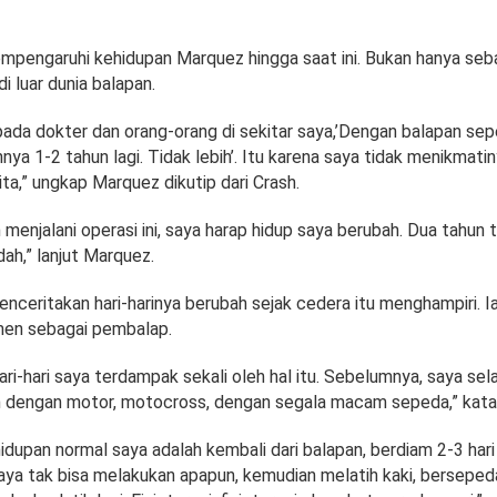
empengaruhi kehidupan Marquez hingga saat ini. Bukan hanya seb
i luar dunia balapan.
ada dokter dan orang-orang di sekitar saya,’Dengan balapan seper
ya 1-2 tahun lagi. Tidak lebih’. Itu karena saya tidak menikmati
a,” ungkap Marquez dikutip dari Crash.
enjalani operasi ini, saya harap hidup saya berubah. Dua tahun t
ah,” lanjut Marquez.
nceritakan hari-harinya berubah sejak cedera itu menghampiri. Ia 
en sebagai pembalap.
ri-hari saya terdampak sekali oleh hal itu. Sebelumnya, saya sel
ah dengan motor, motocross, dengan segala macam sepeda,” kat
idupan normal saya adalah kembali dari balapan, berdiam 2-3 hari
saya tak bisa melakukan apapun, kemudian melatih kaki, berseped