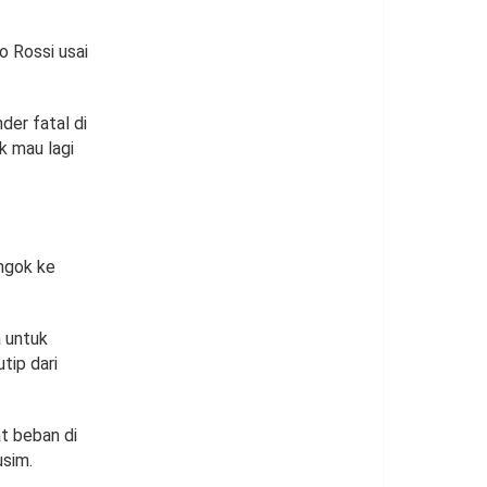
o Rossi usai
er fatal di
k mau lagi
ngok ke
a untuk
tip dari
t beban di
usim.