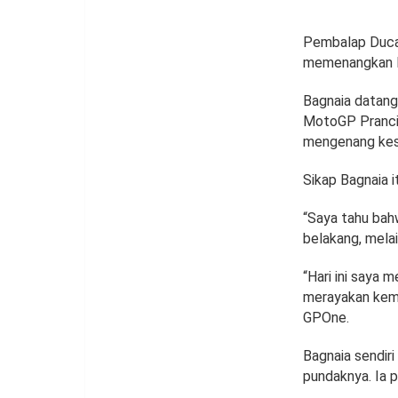
Pembalap Ducat
memenangkan M
Bagnaia datang
MotoGP Prancis
mengenang kesa
Sikap Bagnaia i
“Saya tahu bah
belakang, mela
“Hari ini saya 
merayakan keme
GPOne.
Bagnaia sendir
pundaknya. Ia p