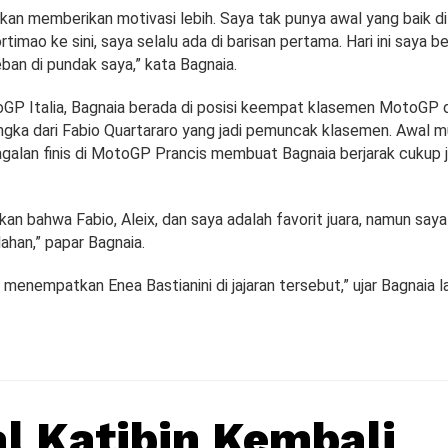
an memberikan motivasi lebih. Saya tak punya awal yang baik di
timao ke sini, saya selalu ada di barisan pertama. Hari ini saya be
an di pundak saya,” kata Bagnaia.
oGP Italia, Bagnaia berada di posisi keempat klasemen MotoGP d
angka dari Fabio Quartararo yang jadi pemuncak klasemen. Awal 
agalan finis di MotoGP Prancis membuat Bagnaia berjarak cukup j
kan bahwa Fabio, Aleix, dan saya adalah favorit juara, namun saya
han,” papar Bagnaia.
 menempatkan Enea Bastianini di jajaran tersebut,” ujar Bagnaia la
l Katibin Kembali