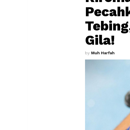
Pecahk
Tebing
Gila!
by
Muh Harfah