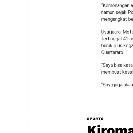
“Kemenangan ak
namun sejak Por
mengangkat beb
Usai juarai Mot
tertinggal 41 
buruk plus keg
Quartararo.
“Saya bisa kata
membuat kesala
“Saya juga akan
SPORTS
Kiroma