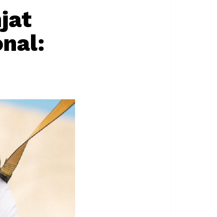
jat
onal: