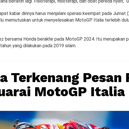
ha berlatih lagi. Fisioterapi, fisioterapi, dan obat pereda nyeri,”
at kabar dirinya harus menjalani operasi keempat pada Jumat 
alu memutuskan untuk menyelesaikan MotoGP Italia terlebih dulu d
ez bersama Honda berakhir pada MotoGP 2024. Itu merupakan p
tahun yang dilakukan pada 2019 silam.
a Terkenang Pesan 
uarai MotoGP Italia