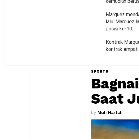
kemudian berusa
Marquez mendap
lalu. Marquez l
posisi ke-10.
Kontrak Marqu
kontrak empat 
SPORTS
Bagnai
Saat J
by
Muh Harfah