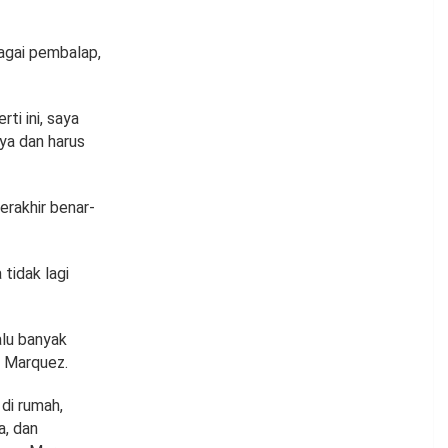
agai pembalap,
ti ini, saya
nya dan harus
erakhir benar-
tidak lagi
alu banyak
a Marquez.
 di rumah,
a, dan