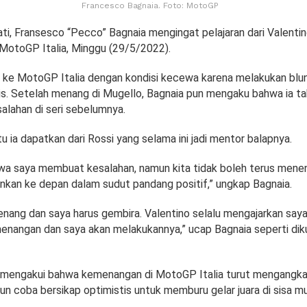
Francesco Bagnaia. Foto: MotoGP
i, Fransesco “Pecco” Bagnaia mengingat pelajaran dari Valentin
otoGP Italia, Minggu (29/5/2022).
 ke MotoGP Italia dengan kondisi kecewa karena melakukan blund
. Setelah menang di Mugello, Bagnaia pun mengaku bahwa ia ta
lahan di seri sebelumnya.
tu ia dapatkan dari Rossi yang selama ini jadi mentor balapnya.
wa saya membuat kesalahan, namun kita tidak boleh terus mene
inkan ke depan dalam sudut pandang positif,” ungkap Bagnaia.
menang dan saya harus gembira. Valentino selalu mengajarkan say
nangan dan saya akan melakukannya,” ucap Bagnaia seperti diku
i mengakui bahwa kemenangan di MotoGP Italia turut mengangka
un coba bersikap optimistis untuk memburu gelar juara di sisa m