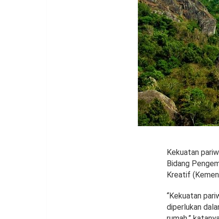
Kekuatan pariwi
Bidang Pengemb
Kreatif (Kemen
“Kekuatan pariw
diperlukan dal
rumah,” katanya