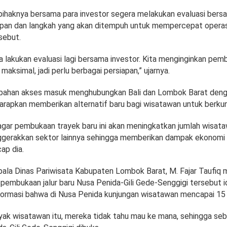
, pihaknya bersama para investor segera melakukan evaluasi bers
apan dan langkah yang akan ditempuh untuk mempercepat operasi
sebut.
a lakukan evaluasi lagi bersama investor. Kita menginginkan pem
n maksimal, jadi perlu berbagai persiapan,” ujarnya.
ahan akses masuk menghubungkan Bali dan Lombok Barat deng
harapkan memberikan alternatif baru bagi wisatawan untuk berkun
 agar pembukaan trayek baru ini akan meningkatkan jumlah wisa
gerakkan sektor lainnya sehingga memberikan dampak ekonomi 
ap dia.
ala Dinas Pariwisata Kabupaten Lombok Barat, M. Fajar Taufiq
pembukaan jalur baru Nusa Penida-Gili Gede-Senggigi tersebut 
formasi bahwa di Nusa Penida kunjungan wisatawan mencapai 15 r
yak wisatawan itu, mereka tidak tahu mau ke mana, sehingga seba