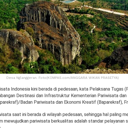
Desa Nglanggeran. Foto(KOMPAS.com/ANGGARA WIKAN PRASETYA)
sata Indonesia kini berada di pedesaan, kata Pelaksana Tugas (P
angan Destinasi dan Infrastruktur Kementerian Pariwisata dan
parekraf)/Badan Pariwisata dan Ekonomi Kreatif (Baparekraf), F
isata saat ini berada di wilayah pedesaan, sehingga hal paling 
am mewujudkan pariwisata berkualitas adalah standar pelayanan 
.