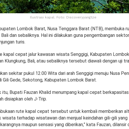
Ilustrasi kapal. Foto: Discoveryyangtze
bupaten Lombok Barat, Nusa Tenggara Barat (NTB), membuka ru
Bali dan sebaliknya. Hal ini dilakukan guna pengembangan sektor
jungan turis.
 kapal cepat jalur kawasan wisata Senggigi, Kabupaten Lombok
n Klungkung, Bali, atau sebaliknya tersebut diawali dengan uji tr
kukan sekitar pukul 12.00 Wita dari arah Senggigi menuju Nusa Pe
 di Gili Gede, Sekotong, Kabupaten Lombok Barat.
ek itu, Bupati Fauzan Khalid menumpang kapal cepat berkapasita
h disiapkan oleh J-Trip.
bukaan rute kapal cepat tersebut untuk kembali memberikan alt
 wisata terhadap wisatawan dan menjual keindahan gili-gili yang
karangnya maupun sensasi yang diberikan,” kata Fauzan, dilansir