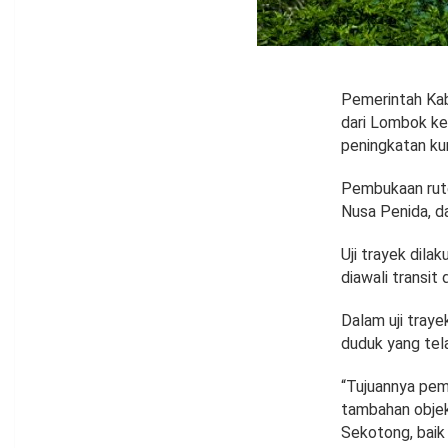
Pemerintah Ka
dari Lombok ke 
peningkatan kun
Pembukaan rute
Nusa Penida, da
Uji trayek dila
diawali transit
Dalam uji tray
duduk yang tela
“Tujuannya pem
tambahan objek
Sekotong, baik 