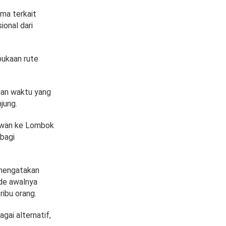
ama terkait
onal dari
bukaan rute
an waktu yang
jung.
tawan ke Lombok
bagi
 mengatakan
ide awalnya
ibu orang.
gai alternatif,