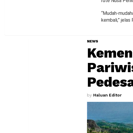
rute Nusa Penid
“Mudah-mudahan
kembali,” jelas F
NEWS
Kemen
Pariwi
Pedes
by
Haluan Editor