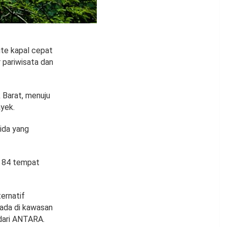
te kapal cepat
 pariwisata dan
 Barat, menuju
ayek.
nida yang
s 84 tempat
ernatif
 ada di kawasan
 dari ANTARA.