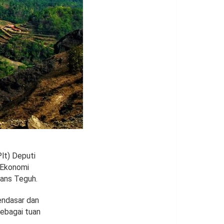
lt) Deputi
 Ekonomi
rans Teguh.
mendasar dan
sebagai tuan