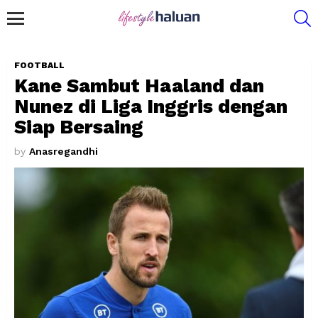
S
Menu
FOOTBALL
Kane Sambut Haaland dan
Nunez di Liga Inggris dengan
Siap Bersaing
by
Anasregandhi