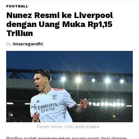
FOOTBALL
Nunez Resmi ke Liverpool
dengan Uang Muka Rp1,15
Triliun
by
Anasregandhi
Darwin Nunez. Foto: Getty Images
Benfica sudah mengumumkan secara resmi deal dengan