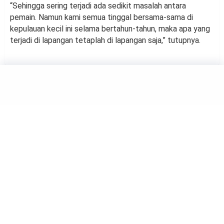
“Sehingga sering terjadi ada sedikit masalah antara
pemain. Namun kami semua tinggal bersama-sama di
kepulauan kecil ini selama bertahun-tahun, maka apa yang
terjadi di lapangan tetaplah di lapangan saja,” tutupnya.
FOOTBALL
Mengintip Para Pemain
Timnas Indonesia yang
Disukai Shin Tae-yong
by
Muh Harfah