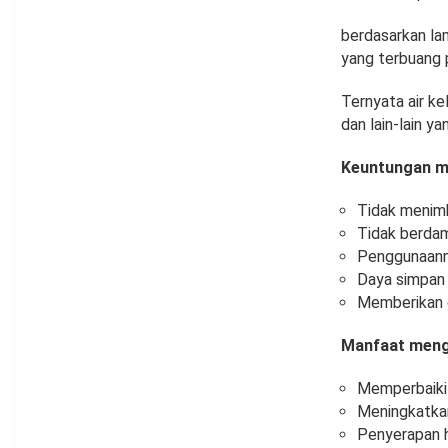
berdasarkan la
yang terbuang p
Ternyata air ke
dan lain-lain y
Keuntungan me
Tidak menimb
Tidak berdam
Penggunaann
Daya simpan 
Memberikan c
Manfaat mengg
Memperbaiki s
Meningkatkan
Penyerapan h