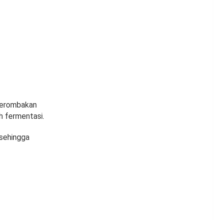
 perombakan
h fermentasi.
sehingga