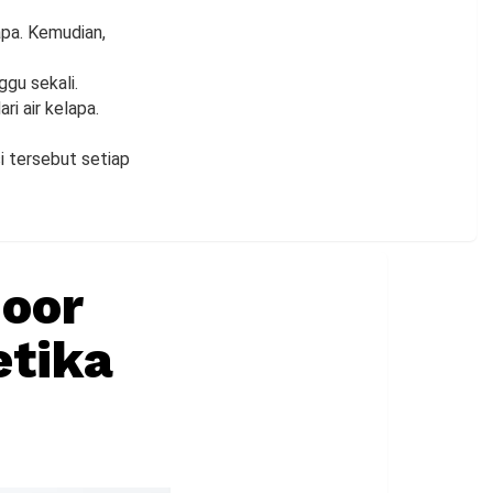
apa. Kemudian,
gu sekali.
ri air kelapa.
i tersebut setiap
oor
etika