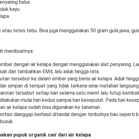
enyaring halus
aduk kayu
elapa
 atau tetes tebu. Bisa juga menggunakan 50 gram gula jawa, gula
ah membuatnya:
 ember dengan air kelapa dengan menggunakan alat penyaring. La
sah dan tambahkan EM4, lalu aduk hingga rata.
utan tersebut ke dalam ember yang berisi air kelapa. Aduk hingg
dan simpan di tempat yang tidak terkena sinar matahari langsung
arutan tersebut setiap hari selama satu menit lalu tutup kembali
ilakukan mulai hari kedua sampai hari kesepuluh. Pada hari kese
dari air kelapa sudah bisa digunakan ke tanaman.
ntasi dianggap berhasil ditandai dengan timbulnya bau seperti b
 busuk.
kan pupuk organik cair dari air kelapa