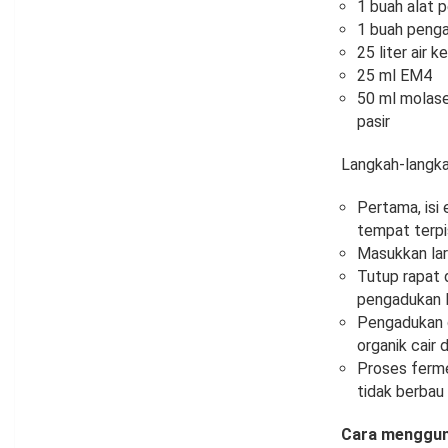
1 buah alat p
1 buah peng
25 liter air k
25 ml EM4
50 ml molase
pasir
Langkah-langk
Pertama, isi
tempat terpi
Masukkan lar
Tutup rapat 
pengadukan l
Pengadukan d
organik cair 
Proses ferme
tidak berbau
Cara mengguna