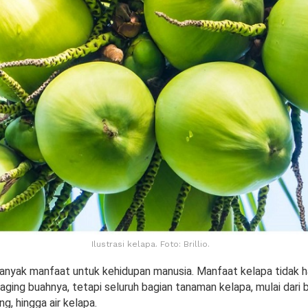
Ilustrasi kelapa. Foto: Brillio.
anyak manfaat untuk kehidupan manusia. Manfaat kelapa tidak 
daging buahnya, tetapi seluruh bagian tanaman kelapa, mulai dari
g, hingga air kelapa.