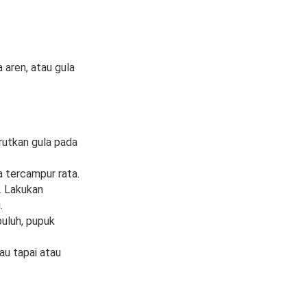
 aren, atau gula
rutkan gula pada
a tercampur rata.
. Lakukan
.
puluh, pupuk
au tapai atau