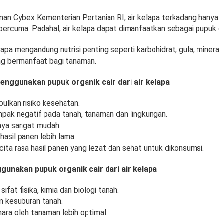
man Cybex Kementerian Pertanian RI, air kelapa terkadang hanya
ercuma. Padahal, air kelapa dapat dimanfaatkan sebagai pupuk o
lapa mengandung nutrisi penting seperti karbohidrat, gula, miner
ang bermanfaat bagi tanaman.
nggunakan pupuk organik cair dari air kelapa
ulkan risiko kesehatan.
pak negatif pada tanah, tanaman dan lingkungan.
ya sangat mudah.
hasil panen lebih lama.
ita rasa hasil panen yang lezat dan sehat untuk dikonsumsi.
unakan pupuk organik cair dari air kelapa
ifat fisika, kimia dan biologi tanah.
 kesuburan tanah.
ara oleh tanaman lebih optimal.