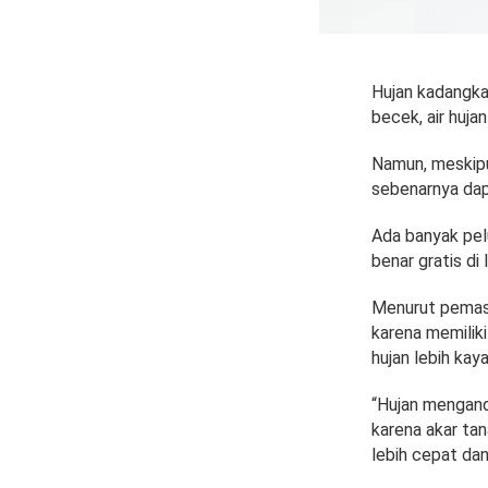
Hujan kadangka
becek, air huja
Namun, meskipu
sebenarnya dapa
Ada banyak pel
benar gratis di 
Menurut pemaso
karena memilik
hujan lebih kaya 
“Hujan mengand
karena akar ta
lebih cepat dan