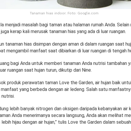
Tanaman hias indoor. Foto: Google.com
la menjadi masalah bagi taman atau halaman rumah Anda. Selai
n juga kerap kali merusak tanaman hias yang ada di luar ruangan.
n tanaman hias disimpan dengan aman di dalam ruangan saat hu
t mengambil manfaat saat dibiarkan di luar ruangan di tengah hu
uang bagi Anda untuk memberi tanaman Anda nutrisi tambahan y
luar ruangan saat hujan turun, dikutip dari Nine.
k produk perawatan taman Love the Garden, air hujan baik unt
i manfaat yang berbeda dengan air ledeng. Salah satu manfaatnya
nutrisi.
ung lebih banyak nitrogen dan oksigen daripada kebanyakan air k
naman Anda menerimanya secara langsung, Anda akan melihat m
 lebih hijau dengan air hujan,” tulis Love the Garden dalam sebuah 