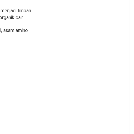
 menjadi limbah
rganik cair.
al, asam amino