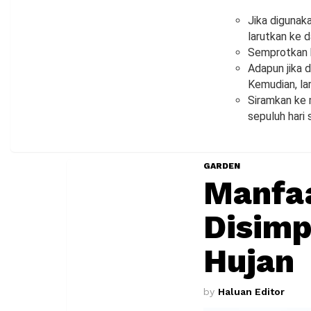
Jika digunaka
larutkan ke da
Semprotkan k
Adapun jika d
Kemudian, lar
Siramkan ke 
sepuluh hari s
GARDEN
Manfaa
Disimp
Hujan
by
Haluan Editor