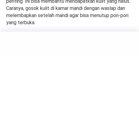
penting. Ini bisa membantu mendapatkan kulit yang halus.
Caranya, gosok kulit di kamar mandi dengan waslap dan
melembapkan setelah mandi agar bisa menutup pori-pori
yang terbuka.
BEAUTY
Minyak Alami yang
Bermanfaat untuk Perawatan
Alis
by
Haluan Editor