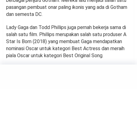
berbagai penjuru Gotham. Mereka lalu menjadi salah satu
pasangan pembuat onar paling ikonis yang ada di Gotham
dan semesta DC.
Lady Gaga dan Todd Phillips juga pernah bekerja sama di
salah satu film. Phillips merupakan salah satu produser A
Star Is Born (2018) yang membuat Gaga mendapatkan
nominasi Oscar untuk kategori Best Actress dan meraih
piala Oscar untuk kategori Best Original Song.
MOVIE
LSF Belum Putuskan Nasib
Lightyear di Indonesia
by
Haluan Editor