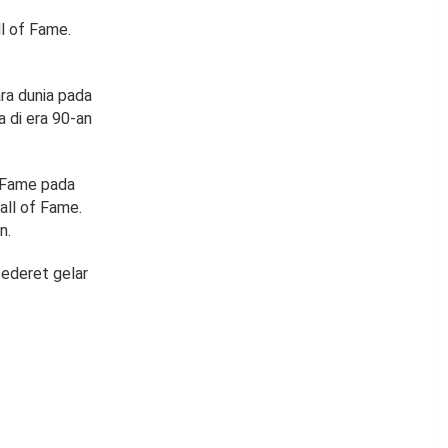
l of Fame.
ra dunia pada
 di era 90-an
f Fame pada
all of Fame.
n.
sederet gelar