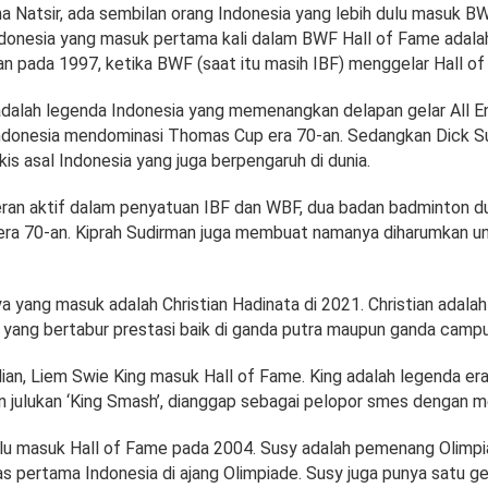
a Natsir, ada sembilan orang Indonesia yang lebih dulu masuk BW
donesia yang masuk pertama kali dalam BWF Hall of Fame adala
an pada 1997, ketika BWF (saat itu masih IBF) menggelar Hall of
dalah legenda Indonesia yang memenangkan delapan gelar All Eng
donesia mendominasi Thomas Cup era 70-an. Sedangkan Dick S
is asal Indonesia yang juga berpengaruh di dunia.
ran aktif dalam penyatuan IBF dan WBF, dua badan badminton d
era 70-an. Kiprah Sudirman juga membuat namanya diharumkan un
a yang masuk adalah Christian Hadinata di 2021. Christian adala
a yang bertabur prestasi baik di ganda putra maupun ganda campu
an, Liem Swie King masuk Hall of Fame. King adalah legenda er
n julukan ‘King Smash’, dianggap sebagai pelopor smes dengan m
alu masuk Hall of Fame pada 2004. Susy adalah pemenang Olimp
pertama Indonesia di ajang Olimpiade. Susy juga punya satu gel