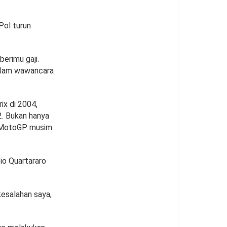
Pol turun
erimu gaji.
dalam wawancara
ix di 2004,
. Bukan hanya
ra MotoGP musim
bio Quartararo
kesalahan saya,