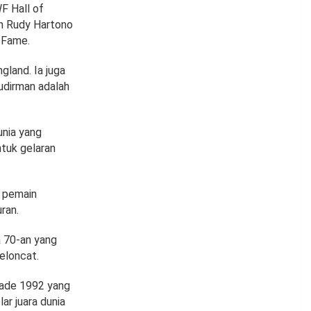
F Hall of
h Rudy Hartono
 Fame.
land. Ia juga
udirman adalah
unia yang
tuk gelaran
h pemain
ran.
a 70-an yang
eloncat.
iade 1992 yang
ar juara dunia