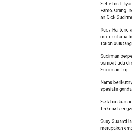
Sebelum Liliyan
Fame. Orang In
an Dick Sudirm
Rudy Hartono a
motor utama In
tokoh bulutangk
Sudirman berpe
sempat ada di 
Sudirman Cup.
Nama berikutny
spesialis gand
Setahun kemudi
terkenal denga
Susy Susanti l
merupakan emas 