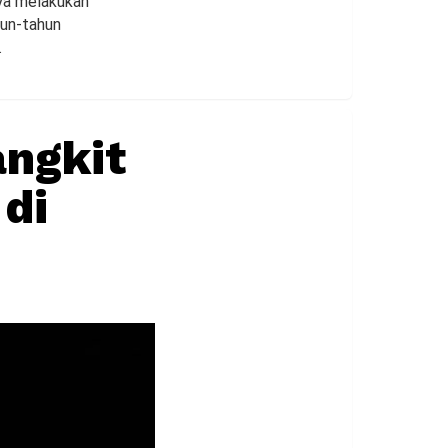
aya melakukan
hun-tahun
.
angkit
 di