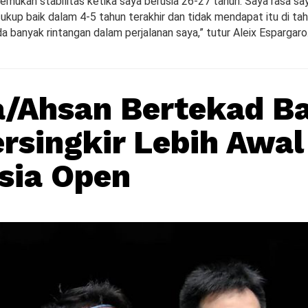
emukan stabilitas ketika saya berusia 26-27 tahun. Saya rasa s
ukup baik dalam 4-5 tahun terakhir dan tidak mendapat itu di ta
 banyak rintangan dalam perjalanan saya,” tutur Aleix Espargaro
/Ahsan Bertekad B
ersingkir Lebih Awal
sia Open