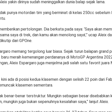
Aleix yakin dirinya sudah meninggalkan dunia balap sejak lama.
idak punya motordan tim yang berminat di kelas 250cc sebelum 
tu.
memberikan pertolongan. Dia berkata pada saya: ‘Saya akan memb
sama saya di trek, dan kamu akan menolong saya’,” ucap Aleix 
ikutip dari GPOne.
argaro memang tergolong luar biasa. Sejak turun balapan grand pr
o baru meraih kemenangan perdananya di MotoGP Argentina 2022
gan, Aleix Espargaro juga menjelma jadi salah satu favorit jua
 kini ada di posisi kedua klasemen dengan selisih 22 poin dari Fa
pemuncak klasemen sementara.
dak benar-benar terstruktur. Mungkin sebagian besar disebabkan 
ain, mungkin juga bukan sepenuhnya kesalahan saya,” lanjut Aleix.