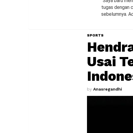
“Saya baru men
tugas dengan c
sebelumnya. Ada
SPORTS
Hendra
Usai T
Indone
by
Anasregandhi