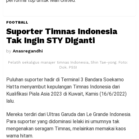
performa top untuk Man United.
FOOTBALL
Suporter Timnas Indonesia
Tak Ingin STY Diganti
by
Anasregandhi
Pelatih sekaligus manajer timnas Indonesia, Shin Tae-yong. Foto:
Dok. PSSI
Puluhan suporter hadir di Terminal 3 Bandara Soekarno
Hatta menyambut kepulangan Timnas Indonesia dari
Kualifikasi Piala Asia 2023 di Kuwait, Kamis (16/6/2022)
lalu.
Mereka terdiri dari Ultras Garuda dan Le Grande Indonesia.
Para suporter yang didominasi lelaki ini umumnya tak
mengenakan seragam Timnas, melainkan memakai kaos
warna hitam.