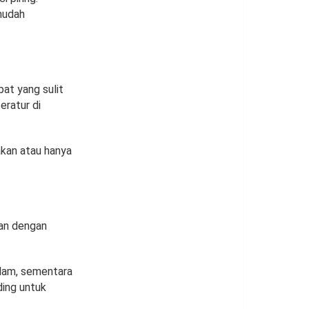
mudah
pat yang sulit
eratur di
akan atau hanya
nan dengan
alam, sementara
ding untuk