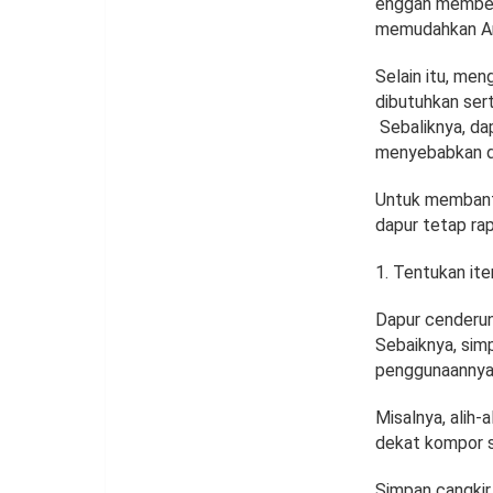
enggan membere
memudahkan An
Selain itu, me
dibutuhkan ser
Sebaliknya, da
menyebabkan di
Untuk membantu
dapur tetap rapi
Tentukan it
Dapur cenderung
Sebaiknya, sim
penggunaannya
Misalnya, alih
dekat kompor 
Simpan cangkir,