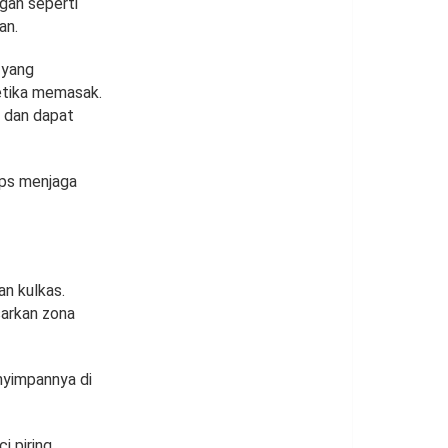
gan seperti
an.
 yang
etika memasak.
 dan dapat
ips menjaga
an kulkas.
sarkan zona
nyimpannya di
 piring.