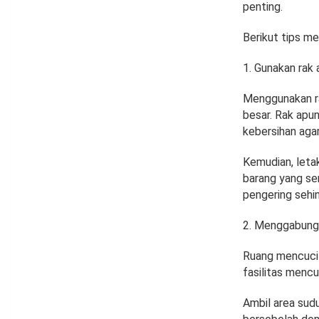
penting.
Berikut tips me
Gunakan rak 
Menggunakan ra
besar. Rak apu
kebersihan agar
Kemudian, leta
barang yang ser
pengering sehi
Menggabungk
Ruang mencuci t
fasilitas menc
Ambil area sud