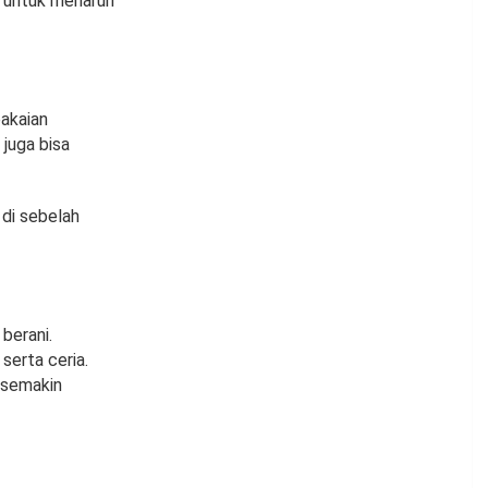
 untuk menaruh
pakaian
 juga bisa
 di sebelah
berani.
serta ceria.
 semakin