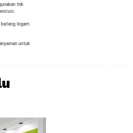
unakan trik
encuci.
an batang logam
 anyaman untuk
lu