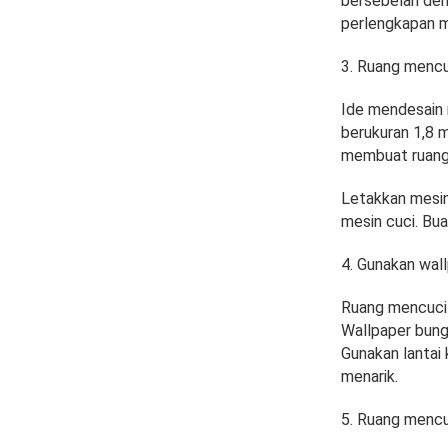
bersebelah den
perlengkapan m
Ruang mencu
Ide mendesain 
berukuran 1,8 m
membuat ruang
Letakkan mesin
mesin cuci. Bu
Gunakan wal
Ruang mencuci 
Wallpaper bung
Gunakan lantai
menarik.
Ruang mencuc