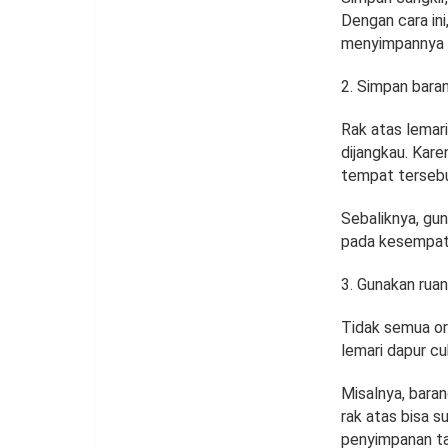
Dengan cara in
menyimpannya t
Simpan baran
Rak atas lemari
dijangkau. Kare
tempat tersebu
Sebaliknya, gu
pada kesempata
Gunakan ruan
Tidak semua or
lemari dapur cu
Misalnya, baran
rak atas bisa s
penyimpanan ta