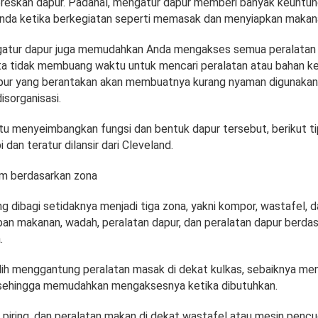
skan dapur. Padahal, mengatur dapur memberi banyak keuntun
da ketika berkegiatan seperti memasak dan menyiapkan makan
ngatur dapur juga memudahkan Anda mengakses semua peralatan
ta tidak membuang waktu untuk mencari peralatan atau bahan k
pur yang berantakan akan membuatnya kurang nyaman digunakan
sorganisasi.
 menyeimbangkan fungsi dan bentuk dapur tersebut, berikut t
 dan teratur dilansir dari Cleveland.
em berdasarkan zona
 dibagi setidaknya menjadi tiga zona, yakni kompor, wastafel, d
pan makanan, wadah, peralatan dapur, dan peralatan dapur berda
.
-alih menggantung peralatan masak di dekat kulkas, sebaiknya me
sehingga memudahkan mengaksesnya ketika dibutuhkan.
 piring, dan peralatan makan di dekat wastafel atau mesin pencuci