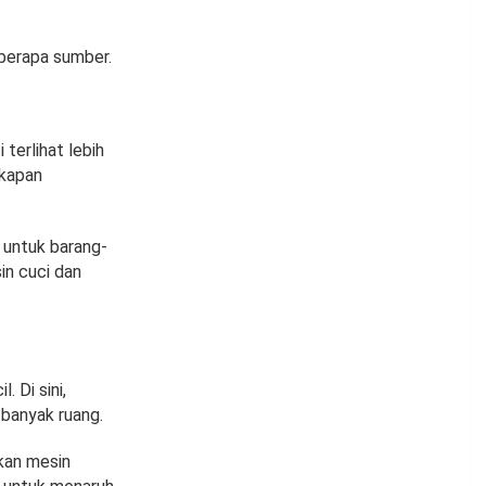
eberapa sumber.
erlihat lebih
gkapan
 untuk barang-
in cuci dan
 Di sini,
banyak ruang.
kan mesin