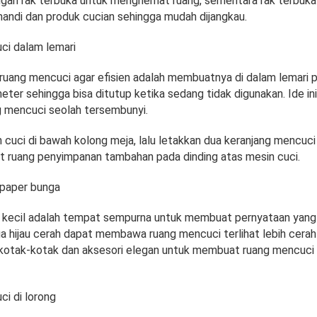
gan rak terbuka untuk menghemat ruang, sementara rak terbuka
andi dan produk cucian sehingga mudah dijangkau.
ci dalam lemari
ruang mencuci agar efisien adalah membuatnya di dalam lemari 
eter sehingga bisa ditutup ketika sedang tidak digunakan. Ide ini
 mencuci seolah tersembunyi.
 cuci di bawah kolong meja, lalu letakkan dua keranjang mencuci
at ruang penyimpanan tambahan pada dinding atas mesin cuci.
lpaper bunga
kecil adalah tempat sempurna untuk membuat pernyataan yang 
a hijau cerah dapat membawa ruang mencuci terlihat lebih cerah 
 kotak-kotak dan aksesori elegan untuk membuat ruang mencuci
i di lorong