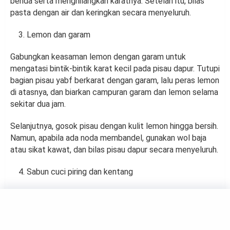
benda serta menghilangkan karatnya. Setelah itu, bilas
pasta dengan air dan keringkan secara menyeluruh.
Lemon dan garam
Gabungkan keasaman lemon dengan garam untuk
mengatasi bintik-bintik karat kecil pada pisau dapur. Tutupi
bagian pisau yabf berkarat dengan garam, lalu peras lemon
di atasnya, dan biarkan campuran garam dan lemon selama
sekitar dua jam.
Selanjutnya, gosok pisau dengan kulit lemon hingga bersih.
Namun, apabila ada noda membandel, gunakan wol baja
atau sikat kawat, dan bilas pisau dapur secara menyeluruh.
Sabun cuci piring dan kentang
Kentang mengandung asam oksalat yang merupakan
bahan utama dalam banyak produk pembersih. Asam
oksalat mampu melarutkan karat.