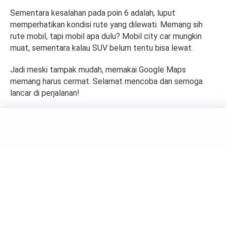
Sementara kesalahan pada poin 6 adalah, luput
memperhatikan kondisi rute yang dilewati. Memang sih
rute mobil, tapi mobil apa dulu? Mobil city car mungkin
muat, sementara kalau SUV belum tentu bisa lewat.
Jadi meski tampak mudah, memakai Google Maps
memang harus cermat. Selamat mencoba dan semoga
lancar di perjalanan!
TECHNOLOGY
3 Penyebab Paling Berpotensi
Menyebabkan Kebocoran
Baterai HP
by
Haluan Editor