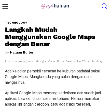
S
Menu
TECHNOLOGY
Langkah Mudah
Menggunakan Google Maps
dengan Benar
by
Haluan Editor
Ilustrasi penggunaan Google Maps. Foto: Deepanker70 via Pixabay
Ada kejadian pemobil tersasar ke kuburan padahal pakai
Google Maps. Mungkin ada yang salah dengan cara
navigasinya.
Aplikasi Google Maps memang sederhana dan sudah jadi
aplikasi bawaan di semua smartphone. Namun memakai
aplikasi ini jangan ceroboh, atau ada risiko tersasar.