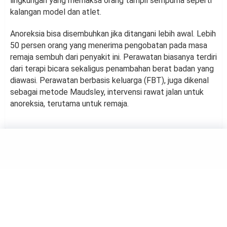
lingkungan yang memaksa orang tampil sempurna seperti
kalangan model dan atlet.
Anoreksia bisa disembuhkan jika ditangani lebih awal. Lebih
50 persen orang yang menerima pengobatan pada masa
remaja sembuh dari penyakit ini. Perawatan biasanya terdiri
dari terapi bicara sekaligus penambahan berat badan yang
diawasi. Perawatan berbasis keluarga (FBT), juga dikenal
sebagai metode Maudsley, intervensi rawat jalan untuk
anoreksia, terutama untuk remaja.
HEALTH
Sebaiknya Tak Mengonsumsi
Daging Merah, Apakah
Termasuk Anda?
by
Haluan Editor