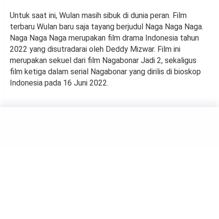
Untuk saat ini, Wulan masih sibuk di dunia peran. Film
terbaru Wulan baru saja tayang berjudul Naga Naga Naga.
Naga Naga Naga merupakan film drama Indonesia tahun
2022 yang disutradarai oleh Deddy Mizwar. Film ini
merupakan sekuel dari film Nagabonar Jadi 2, sekaligus
film ketiga dalam serial Nagabonar yang dirilis di bioskop
Indonesia pada 16 Juni 2022.
BEAUTY
Fakta Unik Rambut Manusia
yang Jarang Diketahui
by
Haluan Editor