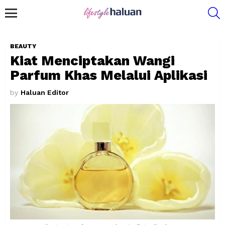
S
Menu
BEAUTY
Kiat Menciptakan Wangi
Parfum Khas Melalui Aplikasi
by
Haluan Editor