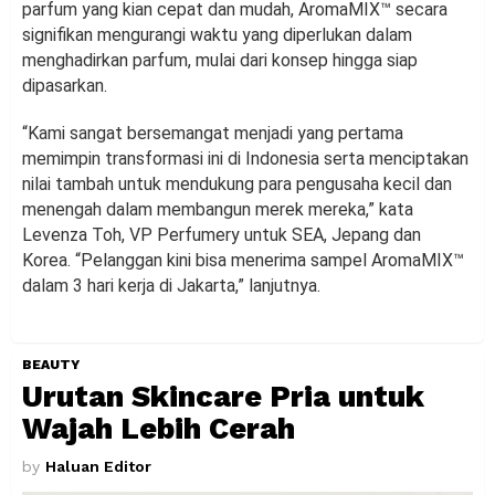
parfum yang kian cepat dan mudah, AromaMIX™ secara
signifikan mengurangi waktu yang diperlukan dalam
menghadirkan parfum, mulai dari konsep hingga siap
dipasarkan.
“Kami sangat bersemangat menjadi yang pertama
memimpin transformasi ini di Indonesia serta menciptakan
nilai tambah untuk mendukung para pengusaha kecil dan
menengah dalam membangun merek mereka,” kata
Levenza Toh, VP Perfumery untuk SEA, Jepang dan
Korea. “Pelanggan kini bisa menerima sampel AromaMIX™
dalam 3 hari kerja di Jakarta,” lanjutnya.
BEAUTY
Urutan Skincare Pria untuk
Wajah Lebih Cerah
by
Haluan Editor