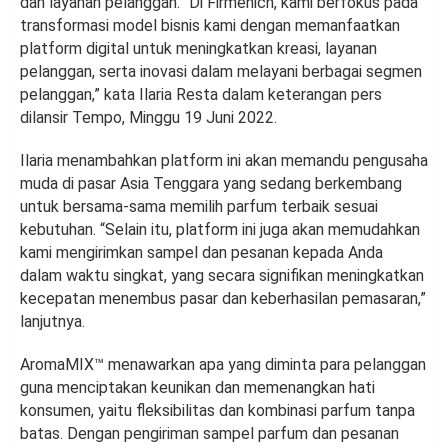
dan layanan pelanggan. “Di Firmenich, kami berfokus pada
transformasi model bisnis kami dengan memanfaatkan
platform digital untuk meningkatkan kreasi, layanan
pelanggan, serta inovasi dalam melayani berbagai segmen
pelanggan,” kata Ilaria Resta dalam keterangan pers
dilansir Tempo, Minggu 19 Juni 2022.
Ilaria menambahkan platform ini akan memandu pengusaha
muda di pasar Asia Tenggara yang sedang berkembang
untuk bersama-sama memilih parfum terbaik sesuai
kebutuhan. “Selain itu, platform ini juga akan memudahkan
kami mengirimkan sampel dan pesanan kepada Anda
dalam waktu singkat, yang secara signifikan meningkatkan
kecepatan menembus pasar dan keberhasilan pemasaran,”
lanjutnya.
AromaMIX™ menawarkan apa yang diminta para pelanggan
guna menciptakan keunikan dan memenangkan hati
konsumen, yaitu fleksibilitas dan kombinasi parfum tanpa
batas. Dengan pengiriman sampel parfum dan pesanan