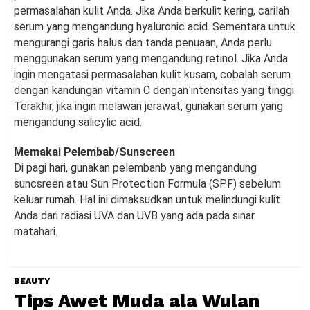
permasalahan kulit Anda. Jika Anda berkulit kering, carilah
serum yang mengandung hyaluronic acid. Sementara untuk
mengurangi garis halus dan tanda penuaan, Anda perlu
menggunakan serum yang mengandung retinol. Jika Anda
ingin mengatasi permasalahan kulit kusam, cobalah serum
dengan kandungan vitamin C dengan intensitas yang tinggi.
Terakhir, jika ingin melawan jerawat, gunakan serum yang
mengandung salicylic acid.
Memakai Pelembab/Sunscreen
Di pagi hari, gunakan pelembanb yang mengandung
suncsreen atau Sun Protection Formula (SPF) sebelum
keluar rumah. Hal ini dimaksudkan untuk melindungi kulit
Anda dari radiasi UVA dan UVB yang ada pada sinar
matahari.
BEAUTY
Tips Awet Muda ala Wulan