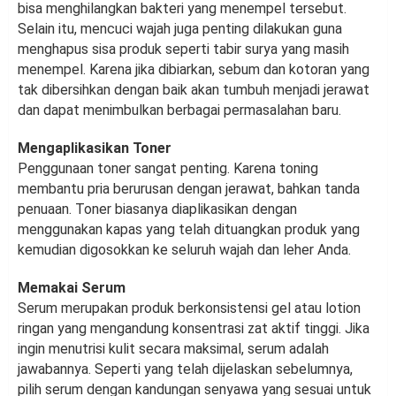
bisa menghilangkan bakteri yang menempel tersebut.
Selain itu, mencuci wajah juga penting dilakukan guna
menghapus sisa produk seperti tabir surya yang masih
menempel. Karena jika dibiarkan, sebum dan kotoran yang
tak dibersihkan dengan baik akan tumbuh menjadi jerawat
dan dapat menimbulkan berbagai permasalahan baru.
Mengaplikasikan Toner
Penggunaan toner sangat penting. Karena toning
membantu pria berurusan dengan jerawat, bahkan tanda
penuaan. Toner biasanya diaplikasikan dengan
menggunakan kapas yang telah dituangkan produk yang
kemudian digosokkan ke seluruh wajah dan leher Anda.
Memakai Serum
Serum merupakan produk berkonsistensi gel atau lotion
ringan yang mengandung konsentrasi zat aktif tinggi. Jika
ingin menutrisi kulit secara maksimal, serum adalah
jawabannya. Seperti yang telah dijelaskan sebelumnya,
pilih serum dengan kandungan senyawa yang sesuai untuk