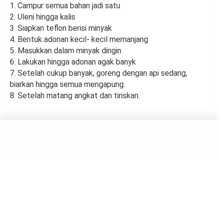
1. Campur semua bahan jadi satu
2. Uleni hingga kalis
3. Siapkan teflon berisi minyak
4. Bentuk adonan kecil- kecil memanjang
5. Masukkan dalam minyak dingin
6. Lakukan hingga adonan agak banyk
7. Setelah cukup banyak, goreng dengan api sedang,
biarkan hingga semua mengapung.
8. Setelah matang angkat dan tiriskan.
FOOD
Jenis Makanan Laut yang
Paling Sehat Menurut Ahli Gizi
by
Haluan Editor