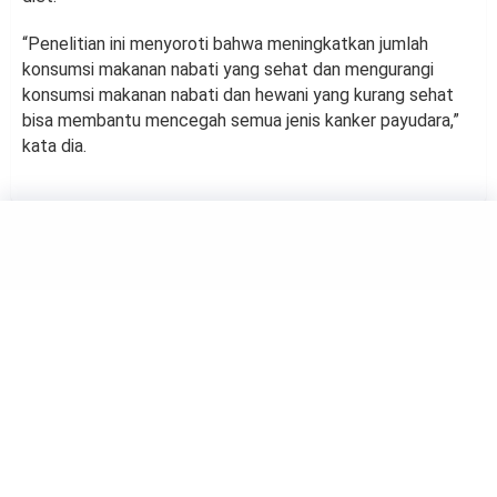
“Penelitian ini menyoroti bahwa meningkatkan jumlah
konsumsi makanan nabati yang sehat dan mengurangi
konsumsi makanan nabati dan hewani yang kurang sehat
bisa membantu mencegah semua jenis kanker payudara,”
kata dia.
FOOD
Sebaiknya Konsumsi Keju
Hanya 40 Gram Setiap Hari,
Jangan Berlebihan
by
Haluan Editor
Keju. Foto: Eatthis.
Keju merupakan salah satu makanan yang baik untuk
kesehatan, namun tetap perlu batasan konsumsi agar
manfaatnya tak berbalik menjadi bumerang untuk tubuh.