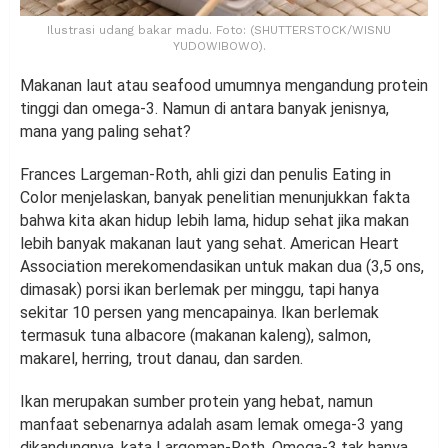
Ilustrasi udang bakar madu. Foto: (SHUTTERSTOCK/WISNU
YUDOWIBOWO).
Makanan laut atau seafood umumnya mengandung protein
tinggi dan omega-3. Namun di antara banyak jenisnya,
mana yang paling sehat?
Frances Largeman-Roth, ahli gizi dan penulis Eating in
Color menjelaskan, banyak penelitian menunjukkan fakta
bahwa kita akan hidup lebih lama, hidup sehat jika makan
lebih banyak makanan laut yang sehat. American Heart
Association merekomendasikan untuk makan dua (3,5 ons,
dimasak) porsi ikan berlemak per minggu, tapi hanya
sekitar 10 persen yang mencapainya. Ikan berlemak
termasuk tuna albacore (makanan kaleng), salmon,
makarel, herring, trout danau, dan sarden.
Ikan merupakan sumber protein yang hebat, namun
manfaat sebenarnya adalah asam lemak omega-3 yang
dikandungnya, kata Largeman-Roth. Omega-3 tak hanya