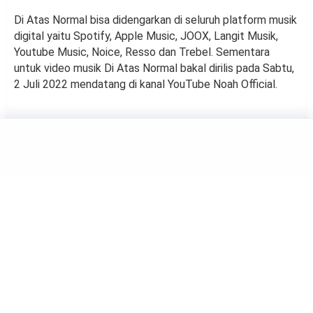
Di Atas Normal bisa didengarkan di seluruh platform musik
digital yaitu Spotify, Apple Music, JOOX, Langit Musik,
Youtube Music, Noice, Resso dan Trebel. Sementara
untuk video musik Di Atas Normal bakal dirilis pada Sabtu,
2 Juli 2022 mendatang di kanal YouTube Noah Official.
MUSIC
Cerita Billie Eilish Sebelum
Jadi Headliner Festival
Glastonbury
by
Haluan Editor