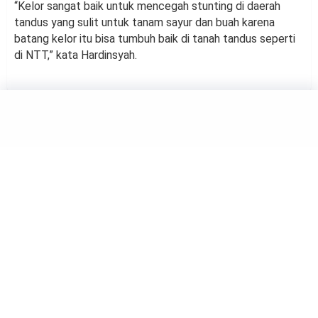
“Kelor sangat baik untuk mencegah stunting di daerah
tandus yang sulit untuk tanam sayur dan buah karena
batang kelor itu bisa tumbuh baik di tanah tandus seperti
di NTT,” kata Hardinsyah.
HEALTH
Apa Kaitan Menjaga
Kesehatan Mulut dan Umur
Panjang?
by
Haluan Editor
Ilustrasi gigi. Foto: Lakupon.com.
Kesehatan mulut dijaga dengan menyikat gigi secara
teratur. Selain untuk menjaga kebersihan mulut, menyikat
gigi di waktu tertentu bisa bikin panjang umur.
Penelitian yang terbit dalam Journal of Aging mempelajari