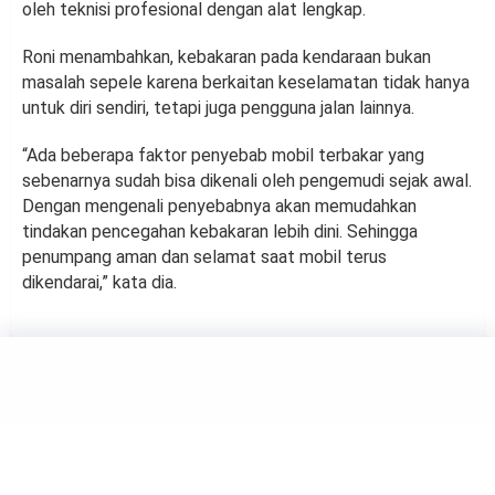
oleh teknisi profesional dengan alat lengkap.
Roni menambahkan, kebakaran pada kendaraan bukan
masalah sepele karena berkaitan keselamatan tidak hanya
untuk diri sendiri, tetapi juga pengguna jalan lainnya.
“Ada beberapa faktor penyebab mobil terbakar yang
sebenarnya sudah bisa dikenali oleh pengemudi sejak awal.
Dengan mengenali penyebabnya akan memudahkan
tindakan pencegahan kebakaran lebih dini. Sehingga
penumpang aman dan selamat saat mobil terus
dikendarai,” kata dia.
OTOMOTIF
Mengetahui Jenis Motor yang
Dilarang Isi Pertalite di SPBU
by
Haluan Editor