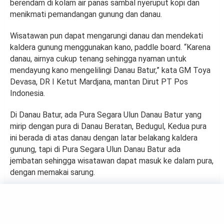
berendam di kolam air panas sambal nyeruput kopi dan
menikmati pemandangan gunung dan danau.
Wisatawan pun dapat mengarungi danau dan mendekati
kaldera gunung menggunakan kano, paddle board. “Karena
danau, airnya cukup tenang sehingga nyaman untuk
mendayung kano mengelilingi Danau Batur,” kata GM Toya
Devasa, DR I Ketut Mardjana, mantan Dirut PT Pos
Indonesia.
Di Danau Batur, ada Pura Segara Ulun Danau Batur yang
mirip dengan pura di Danau Beratan, Bedugul, Kedua pura
ini berada di atas danau dengan latar belakang kaldera
gunung, tapi di Pura Segara Ulun Danau Batur ada
jembatan sehingga wisatawan dapat masuk ke dalam pura,
dengan memakai sarung.
Dan ada sekawanan angsa yang berenang di sekitar pura
sehingga menambah cantik dan hidup pemandangan di
sana.