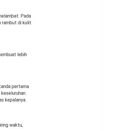
melambat. Pada
rambut di kulit
 membuat lebih
 tanda pertama
 keseluruhan.
as kepalanya.
ring waktu,