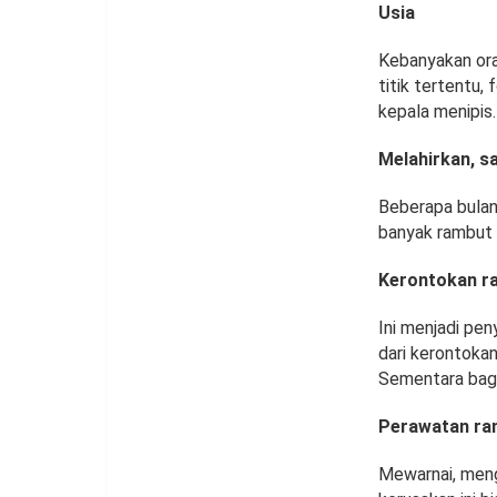
Usia
Kebanyakan or
titik tertentu
kepala menipis
Melahirkan, sa
Beberapa bulan 
banyak rambut r
Kerontokan r
Ini menjadi pe
dari kerontokan
Sementara bagi 
Perawatan ra
Mewarnai, meng