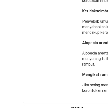
kerusakan ini 
Ketidakseimb
Penyebab umum 
menyebabkan ki
mencakup kero
Alopecia area
Alopecia areat
menyerang foli
rambut.
Mengikat ramb
Jika sering me
kerontokan ra
BEAUTY