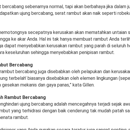
t bercabang sebenarnya normal, tapi akan berbahaya jika dalam j
apatkan ujung bercabang, serat rambut akan naik seperti robeka
 memotongnya secepatnya kerusakan akan mematahkan untaian 
ingga ke akar Anda. Hal ini tak hanya membuat rambut Anda terli
juga dapat menyebabkan kerusakan rambut yang parah di seluruh h
ra keseluruhan sehingga menyebabkan penipisan rambut.
but Bercabang
, rambut bercabang juga disebabkan oleh pelapukan dan kerusaka
ujung terbelah’ biasanya disebabkan oleh elemen lingkungan (seper
h gesekan mekanis dan gaya panas,” kata Gillen.
h Rambut Bercabang
enghindari ujung bercabang adalah mencegahnya terjadi sejak awa
mbut yang terhidrasi dengan baik cenderung tak mudah patah s
menata rambut.
isioner yang Anda gunakan secara teratur juga sangat penting,