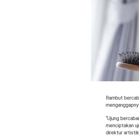
Rambut bercaba
menganggapnya 
“Ujung bercaban
menciptakan uju
direktur artist