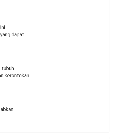
Ini
 yang dapat
 tubuh
an kerontokan
babkan