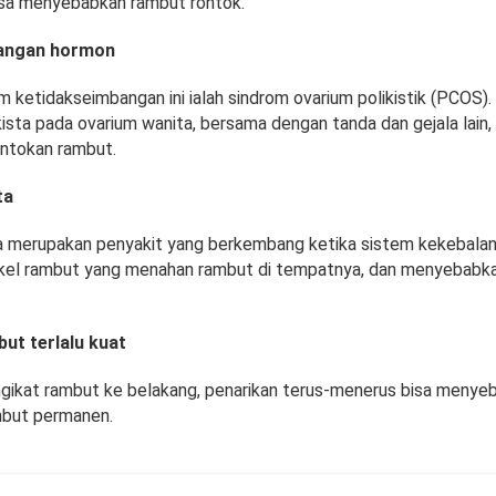
bisa menyebabkan rambut rontok.
angan hormon
ketidakseimbangan ini ialah sindrom ovarium polikistik (PCOS). 
sta pada ovarium wanita, bersama dengan tanda dan gejala lain,
ntokan rambut.
ta
a merupakan penyakit yang berkembang ketika sistem kekebalan
kel rambut yang menahan rambut di tempatnya, dan menyebabk
ut terlalu kuat
ngikat rambut ke belakang, penarikan terus-menerus bisa menye
mbut permanen.