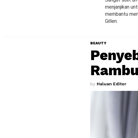
menjanjikan un
membantu menga
Gillen.
BEAUTY
Penye
Rambu
by
Haluan Editor