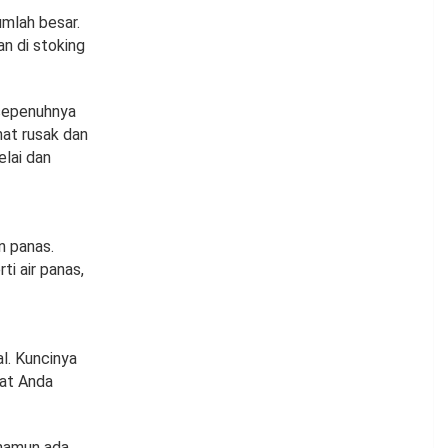
umlah besar.
n di stoking
sepenuhnya
hat rusak dan
elai dan
n panas.
ti air panas,
l. Kuncinya
aat Anda
 namun ada