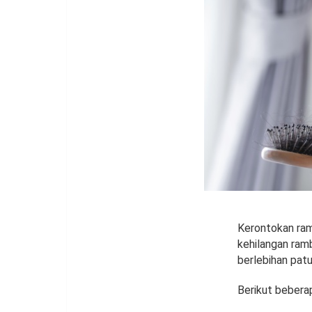
Kerontokan ramb
kehilangan ramb
berlebihan patu
Berikut beber