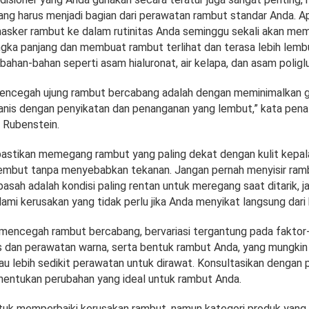
ang harus menjadi bagian dari perawatan rambut standar Anda. Ap
ker rambut ke dalam rutinitas Anda seminggu sekali akan mem
gka panjang dan membuat rambut terlihat dan terasa lebih lembut
ahan-bahan seperti asam hialuronat, air kelapa, dan asam poligl
mencegah ujung rambut bercabang adalah dengan meminimalkan 
nis dengan penyikatan dan penanganan yang lembut,” kata pen
s Rubenstein.
 pastikan memegang rambut yang paling dekat dengan kulit kepal
embut tanpa menyebabkan tekanan. Jangan pernah menyisir ramb
sah adalah kondisi paling rentan untuk meregang saat ditarik, j
ami kerusakan yang tidak perlu jika Anda menyikat langsung dari
u mencegah rambut bercabang, bervariasi tergantung pada faktor
 dan perawatan warna, serta bentuk rambut Anda, yang mungki
tau lebih sedikit perawatan untuk dirawat. Konsultasikan dengan
entukan perubahan yang ideal untuk rambut Anda.
ntuk memperbaiki kerusakan rambut, namun kategori produk yan