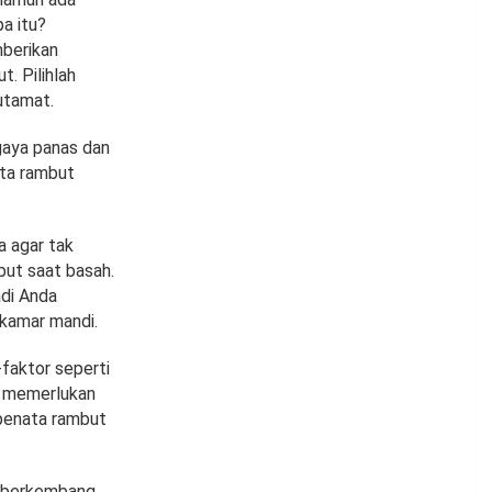
a itu?
berikan
. Pilihlah
utamat.
gaya panas dan
ata rambut
a agar tak
ut saat basah.
adi Anda
 kamar mandi.
-faktor seperti
n memerlukan
 penata rambut
g berkembang