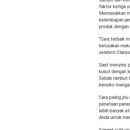
faktor ketiga y
Memasukkan mas
kelembapan jan
produk dengan b
“Cara terbaik 
kerusakan meka
selebriti Claris
Saat menyisir,
kusut dengan l
Sebab rambut ba
berisiko mengal
Cara paling jit
penataan panas
lebih banyak a
Anda untuk men
Sangat sulit u