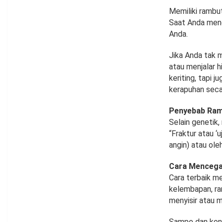
Memiliki rambu
Saat Anda mend
Anda.
Jika Anda tak
atau menjalar h
keriting, tapi 
kerapuhan seca
Penyebab Ram
Selain genetik
“Fraktur atau ‘
angin) atau ole
Cara Mencega
Cara terbaik m
kelembapan, ra
menyisir atau 
Sampo dan kond