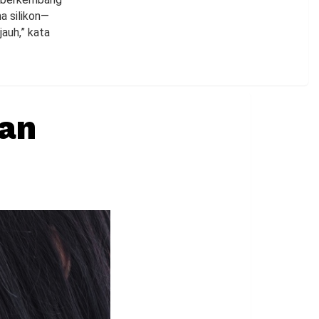
a silikon—
auh,” kata
an