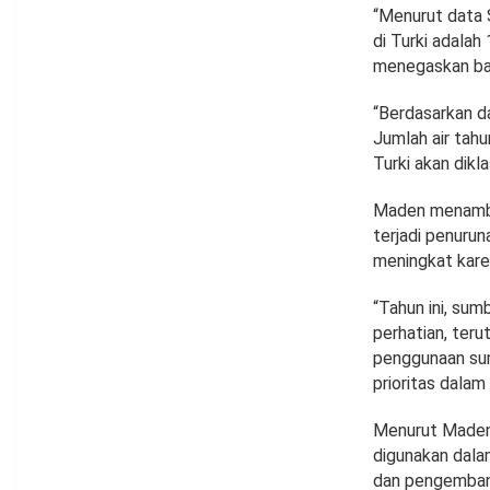
“Menurut data S
di Turki adalah
menegaskan bah
“Berdasarkan da
Jumlah air tahu
Turki akan dikl
Maden menamba
terjadi penurun
meningkat karen
“Tahun ini, sum
perhatian, ter
penggunaan sum
prioritas dalam
Menurut Maden,
digunakan dalam
dan pengembang