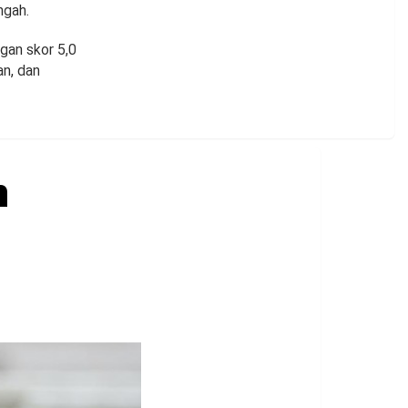
ngah.
gan skor 5,0
an, dan
n