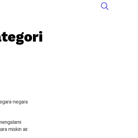
SEARCH
tegori
negara-negara
 mengalami
ra miskin air.