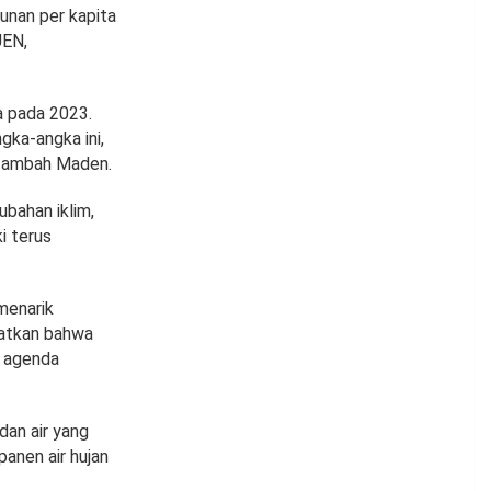
unan per kapita
UEN,
ta pada 2023.
gka-angka ini,
” tambah Maden.
bahan iklim,
i terus
menarik
gatkan bahwa
i agenda
dan air yang
panen air hujan