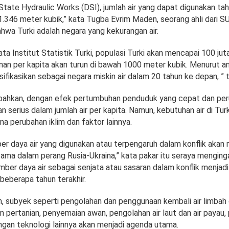
tate Hydraulic Works (DSI), jumlah air yang dapat digunakan tah
 1.346 meter kubik,” kata Tugba Evrim Maden, seorang ahli dari S
wa Turki adalah negara yang kekurangan air.
ta Institut Statistik Turki, populasi Turki akan mencapai 100 ju
nan per kapita akan turun di bawah 1000 meter kubik. Menurut an
asifikasikan sebagai negara miskin air dalam 20 tahun ke depan, 
hkan, dengan efek pertumbuhan penduduk yang cepat dan peru
an serius dalam jumlah air per kapita. Namun, kebutuhan air di Turk
a perubahan iklim dan faktor lainnya.
ber daya air yang digunakan atau terpengaruh dalam konflik akan 
utama dalam perang Rusia-Ukraina,” kata pakar itu seraya mengin
ber daya air sebagai senjata atau sasaran dalam konflik menjad
 beberapa tahun terakhir.
 subyek seperti pengolahan dan penggunaan kembali air limbah 
 pertanian, penyemaian awan, pengolahan air laut dan air payau, 
an teknologi lainnya akan menjadi agenda utama.