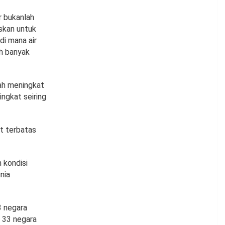
r bukanlah
askan untuk
di mana air
ih banyak
lah meningkat
ngkat seiring
at terbatas
 kondisi
nia
3 negara
i 33 negara