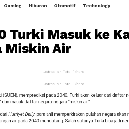
Gaming
Hiburan
Otomotif
Technology
0 Turki Masuk ke Ka
 Miskin Air
Ilustrasi air. Foto: Pxhere
Ilustrasi air. Foto: Pxhere
rki (SUEN), memprediksi pada 2040, Turki akan keluar dari daftar 
” dan masuk daftar negara-negara “miskin air.”
 dari
Hurriyet Daily
, para ahli memperkirakan puluhan negara akan
gan air pada 2040 mendatang. Salah satunya Turki bisa jadi nega