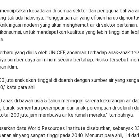
 menciptakan kesadaran di semua sektor dan pengguna bahwa ai
g tak ada habisnya. Penggunaan air yang efisien harus dipriorit
ik irigasi modern yang akan menghemat air di sektor pertanian, 
ikonsumsi, untuk mendapatkan kualitas yang lebih tinggi dan leb
a.
erbaru yang dirilis oleh UNICEF, ancaman terhadap anak-anak te
nya sumber daya air minum secara bertahap. Risiko tersebut meni
an iklim.
00 juta anak akan tinggal di daerah dengan sumber air yang sang
,” kata para ahli.
00 anak di bawah usia 5 tahun meninggal karena kekurangan air dan
g buruk, sementara perempuan dan anak perempuan di seluruh du
otal 200 juta jam membawa air ke rumah mereka,” tambahnya.
rdasarkan data World Resources Institute disebutkan, sebanyak 3
nan air yang sangat tinggi pada 2040. Menurut para ahli, 14 dar