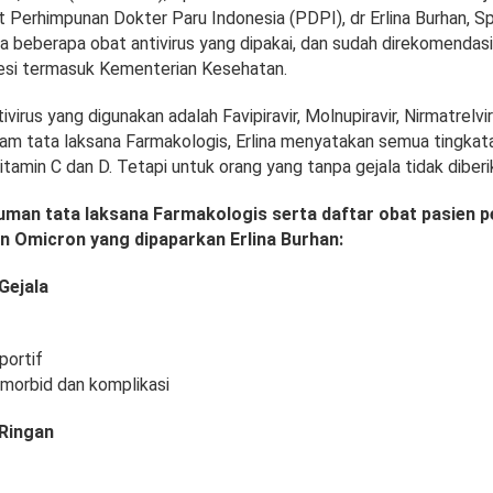
 Perhimpunan Dokter Paru Indonesia (PDPI), dr Erlina Burhan, S
 beberapa obat antivirus yang dipakai, dan sudah direkomendasi
fesi termasuk Kementerian Kesehatan.
virus yang digunakan adalah Favipiravir, Molnupiravir, Nirmatrelvir
lam tata laksana Farmakologis, Erlina menyatakan semua tingkata
amin C dan D. Tetapi untuk orang yang tanpa gejala tidak diberik
uman tata laksana Farmakologis serta daftar obat pasien p
an Omicron yang dipaparkan Erlina Burhan:
Gejala
portif
morbid dan komplikasi
 Ringan