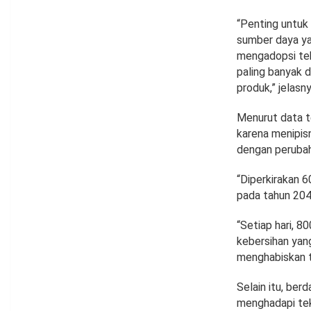
“Penting untuk
sumber daya yan
mengadopsi tekn
paling banyak d
produk,” jelasny
Menurut data t
karena menipis
dengan perubah
“Diperkirakan 6
pada tahun 2040
“Setiap hari, 8
kebersihan yan
menghabiskan t
Selain itu, be
menghadapi teka