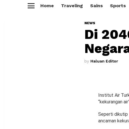
Home
Traveling
Sains
Sports
Menu
NEWS
Di 204
Negara
by
Haluan Editor
Institut Air Tu
“kekurangan air
Seperti dikutip
ancaman kekuran