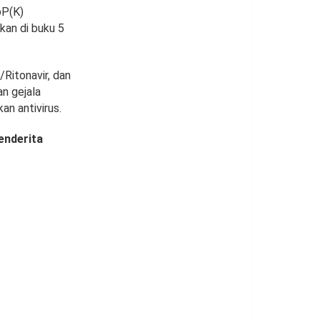
pP(K)
kan di buku 5
/Ritonavir, dan
n gejala
an antivirus.
enderita