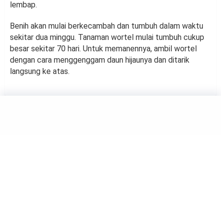
lembap.
Benih akan mulai berkecambah dan tumbuh dalam waktu
sekitar dua minggu. Tanaman wortel mulai tumbuh cukup
besar sekitar 70 hari. Untuk memanennya, ambil wortel
dengan cara menggenggam daun hijaunya dan ditarik
langsung ke atas.
DECOR
GARDEN
Hal yang Perlu Diperhatikan
dalam Menghias Patio dengan
Tanaman Hias
by
Haluan Editor