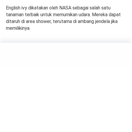
English ivy dikatakan oleh NASA sebagai salah satu
tanaman terbaik untuk memurnikan udara. Mereka dapat
ditaruh di area shower, terutama di ambang jendela jika
memilikinya.
GARDEN
Rekomendasi 5 Tanaman
Herbal yang Gampang Tumbuh
by
Haluan Editor