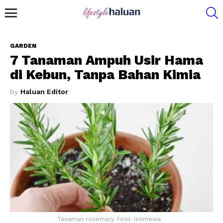
S
Menu
GARDEN
7 Tanaman Ampuh Usir Hama
di Kebun, Tanpa Bahan Kimia
by
Haluan Editor
Tanaman rosemary. Foto: Istimewa