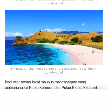
nttprof.web.id
Pink Beach, Pulau Komodo, Nusa Tenggara Timur. Foto: bkpm
nttprof.web.id
Bagi wisatawan lokal maupun mancanegara yang
berkunjung ke Pulau Komodo dan Pulau Padar, Kabupaten
Manggarai Barat akan ditetapkan tarif Rp3,75 juta per
orang. Pemerintah Provinsi Nusa Tenggara Timur (NTT)
menetapkan tarif itu setelah dilakukan beberapa kajian.