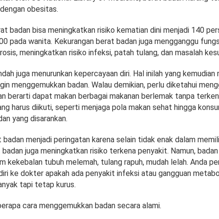
dengan obesitas.
at badan bisa meningkatkan risiko kematian dini menjadi 140 per
100 pada wanita. Kekurangan berat badan juga mengganggu fungs
osis, meningkatkan risiko infeksi, patah tulang, dan masalah kes
dah juga menurunkan kepercayaan diri. Hal inilah yang kemudian 
ngin menggemukkan badan. Walau demikian, perlu diketahui me
an berarti dapat makan berbagai makanan berlemak tanpa terkend
ng harus diikuti, seperti menjaga pola makan sehat hingga kons
an yang disarankan.
 badan menjadi peringatan karena selain tidak enak dalam memili
 badan juga meningkatkan risiko terkena penyakit. Namun, badan 
 kekebalan tubuh melemah, tulang rapuh, mudah lelah. Anda pe
iri ke dokter apakah ada penyakit infeksi atau gangguan metabo
nyak tapi tetap kurus.
berapa cara menggemukkan badan secara alami.