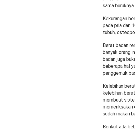
sama buruknya 
Kekurangan ber
pada pria dan 
tubuh, osteopor
Berat badan ren
banyak orang i
badan juga buk
beberapa hal ya
penggemuk bad
Kelebihan berat
kelebihan berat
membuat sistem
memeriksakan d
sudah makan ba
Berikut ada be