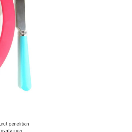
rut penelitian
rnyata juga