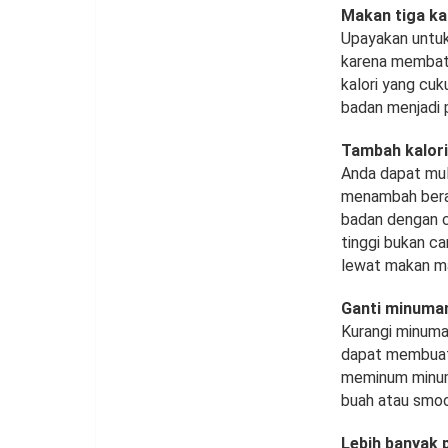
Makan tiga kal
Upayakan untuk
karena membata
kalori yang cu
badan menjadi p
Tambah kalori
Anda dapat mula
menambah berat
badan dengan 
tinggi bukan c
lewat makan m
Ganti minuma
Kurangi minuma
dapat membuat 
meminum minuma
buah atau smoo
Lebih banyak 