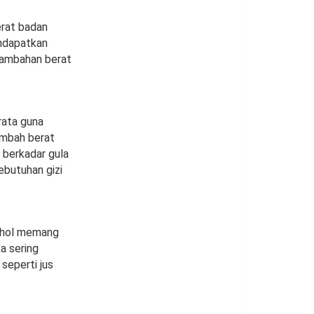
erat badan
ndapatkan
enambahan berat
rata guna
ambah berat
berkadar gula
ebutuhan gizi
kohol memang
a sering
seperti jus