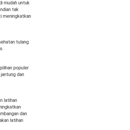
adi mudah untuk
endian tak
rti meningkatkan
sehatan tulang
s.
ilihan populer
 jantung dan
 latihan
eningkatkan
eimbangan dan
kan latihan