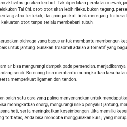
kan aktivitas gerakan lembut. Tak diperlukan peralatan mewah, j
elakukan Tai Chi, otot-otot akan lebih rileks, bukan tegang, pers
ntang atau tertekuk, dan jaringan ikat tidak meregang. Ini bera
an kekuatan otot tanpa terlalu membebani tubuh.
 merupakan olahraga yang bagus untuk membantu membangun ke
 baik untuk jantung. Gunakan treadmill adalah alternatif yang bagu
lam air bisa mengurangi dampak pada persendian, menjadikannya p
 radang sendi. Berenang bisa membantu meningkatkan kesehatan
serta memperkuat ligamen dan tendon.
n salah satu cara yang paling menyenangkan untuk mendapatkan
bisa meningkatkan energi, mengurangi risiko penyakit jantung, m
sana hati, serta meningkatkan keseimbangan. Jika memiliki kes
 terbatas, Anda bisa mencoba menggunakan kursi, yang merupa