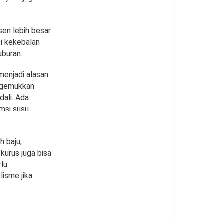
sen lebih besar
i kekebalan
uburan.
menjadi alasan
nggemukkan
ali. Ada
umsi susu
h baju,
kurus juga bisa
rlu
lisme jika