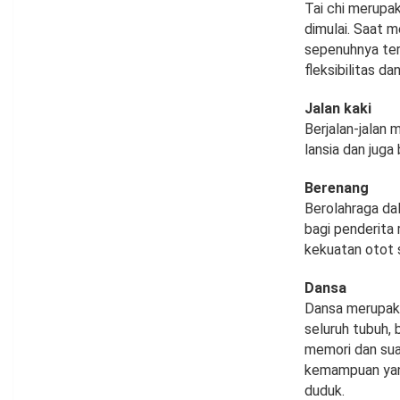
Tai chi merupa
dimulai. Saat m
sepenuhnya tere
fleksibilitas d
Jalan kaki
Berjalan-jalan
lansia dan juga
Berenang
Berolahraga da
bagi penderita
kekuatan otot 
Dansa
Dansa merupaka
seluruh tubuh, 
memori dan sua
kemampuan yang
duduk.