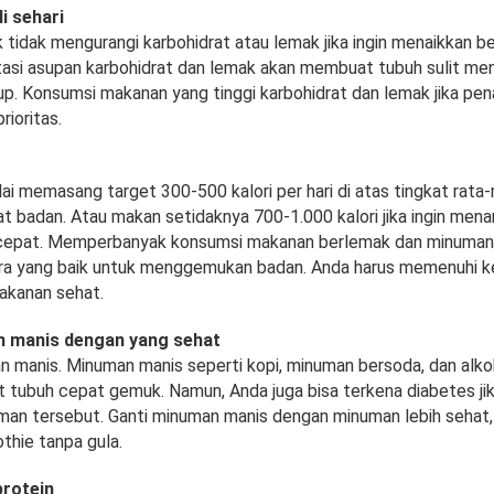
i sehari
 tidak mengurangi karbohidrat atau lemak jika ingin menaikkan b
si asupan karbohidrat dan lemak akan membuat tubuh sulit me
kup. Konsumsi makanan yang tinggi karbohidrat dan lemak jika p
rioritas.
i memasang target 300-500 kalori per hari di atas tingkat rata-
 badan. Atau makan setidaknya 700-1.000 kalori jika ingin men
cepat. Memperbanyak konsumsi makanan berlemak dan minuman 
ara yang baik untuk menggemukan badan. Anda harus memenuhi k
akanan sehat.
n manis dengan yang sehat
n manis. Minuman manis seperti kopi, minuman bersoda, dan al
tubuh cepat gemuk. Namun, Anda juga bisa terkena diabetes jik
n tersebut. Ganti minuman manis dengan minuman lebih sehat, 
thie tanpa gula.
protein