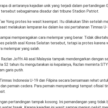
erapa di antaranya kejadian unik yang terjadi dalam pertandingan 
tersebut sebagaimana disadur dari tribune Stadion Patriot.
ae Yong protes ke wasit keempat. Itu dilakukan Shin setelah mel
a saat melakukan lemparan ke dalam ke sisi pertahanan Timnas U-
sampai memperagakan cara melempar yang benar. Tidak diketahu
es pelatih asal Korea Selatan tersebut, tetapi ia protes karena 
a melempar yang salah.
Razlan Joffri Ali asal Malaysia tampak mendengarkan dengan 
ria 52 tahun itu mengutarakan isi kepalanya, Razlan meminta STY
am garis putih.
Timnas Indonesia U-19 dan Filipina secara bersamaan rehat unt
r dan pemain cedera. Para pemain menyambangi tempat ofisial t
sit.
ngan pertandingan tampak kosong. Ini pemandangan yang tidak b
n water break. Karena kejadian ini wasit sampai meniup peluit m