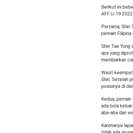
Berikut ini beb
AFF U-19 2022 
Pertama, Shin T
pemain Filipin
Shin Tae Yong 
apa yang diprot
membiarkan car
Wasit keempat 
Shin. Setelah p
posisinya di dal
Kedua, pemain 
ada bola kelua
aba-aba dari wa
Karenanya lapa
tidak ada atura