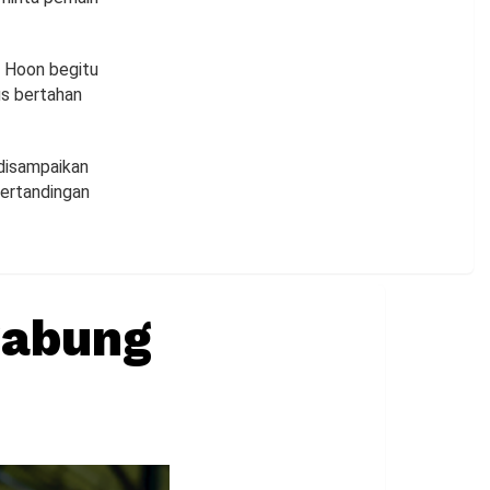
e Hoon begitu
us bertahan
 disampaikan
pertandingan
gabung