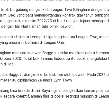
 telah bergabung dengan klub League Two Gillingham dengan st
sim. Bek, yang baru menandatangani kontrak tiga tahun tambaha
an menghabiskan musim 2022/23 di Kent dengan tujuan mendapat
 dengan tim Neil Harris,” tulis pihak Ipswich.
upakan klub kasta keempat Liga Inggris, atau League Two, atau s
yang musim ini bermain di League One.
lingham merupakan lawan Baggott ketika melakoni debut bersama
ktober 2020. Total bek Timnas Indonesia itu sudah mengoleksi 
 di liga.
 kedua Baggott dipinjamkan ke klub lain oleh Ipswich. Pada 2021
imeter itu dipinjamkan ke King’s Lynn Town.
enang bisa berada di sini. Saya ingin meningkatkan kemampuan sa
ik secara kolektif, adalah finis di posisi setinggi mungkin di Leag