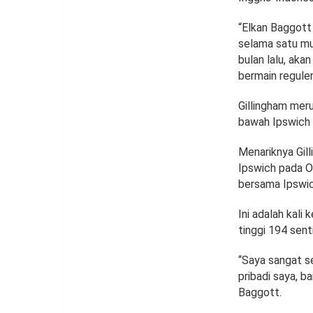
“Elkan Baggott
selama satu mu
bulan lalu, ak
bermain reguler
Gillingham mer
bawah Ipswich 
Menariknya Gil
Ipswich pada O
bersama Ipswich
Ini adalah kali
tinggi 194 sent
“Saya sangat s
pribadi saya, ba
Baggott.