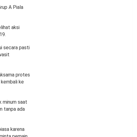
Grup A Piala
ihat aksi
19.
i secara pasti
wasit
saksama protes
 kembali ke
uk minum saat
im tanpa ada
iasa karena
eminta pemain