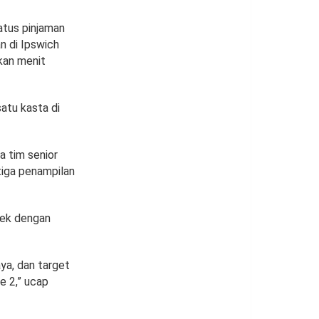
atus pinjaman
n di Ipswich
kan menit
atu kasta di
 tim senior
tiga penampilan
 bek dengan
ya, dan target
ue 2,” ucap