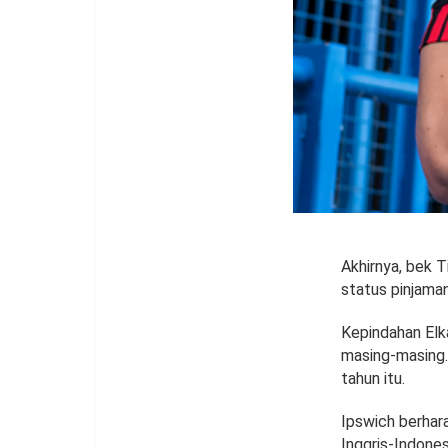
Akhirnya, bek 
status pinjama
Kepindahan Elk
masing-masing.
tahun itu.
Ipswich berhar
Inggris-Indone