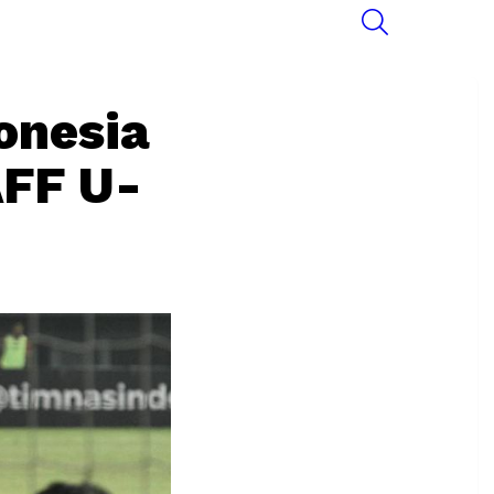
SEARCH
onesia
AFF U-