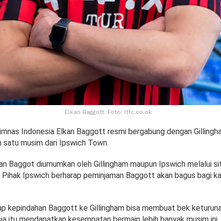
Elkan Baggott. Foto: Itfc.co.ok
Timnas Indonesia Elkan Baggott resmi bergabung dengan Gilling
n satu musim dari Ipswich Town.
an Baggot diumumkan oleh Gillingham maupun Ipswich melalui sit
 Pihak Ipswich berharap peminjaman Baggott akan bagus bagi ka
ap kepindahan Baggott ke Gillingham bisa membuat bek keturun
sia itu mendapatkan kesempatan bermain lebih banyak musim ini.