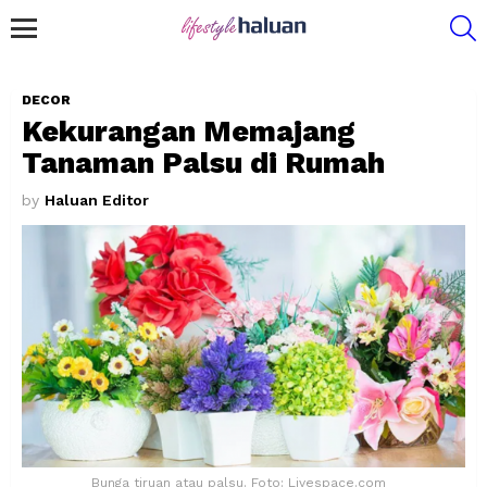
S
Menu
DECOR
Kekurangan Memajang
Tanaman Palsu di Rumah
by
Haluan Editor
Bunga tiruan atau palsu. Foto: Livespace.com