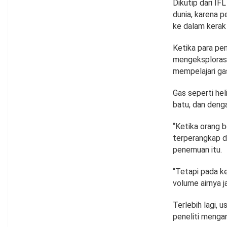
Dikutip dari I
dunia, karena 
ke dalam kerak
Ketika para pe
mengeksplorasi
mempelajari ga
Gas seperti he
batu, dan deng
“Ketika orang b
terperangkap d
penemuan itu.
“Tetapi pada k
volume airnya j
Terlebih lagi, 
peneliti menga