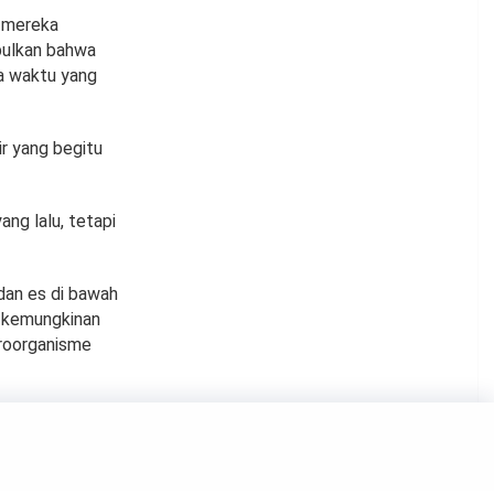
 mereka
mpulkan bahwa
ka waktu yang
r yang begitu
ng lalu, tetapi
 dan es di bawah
a kemungkinan
kroorganisme