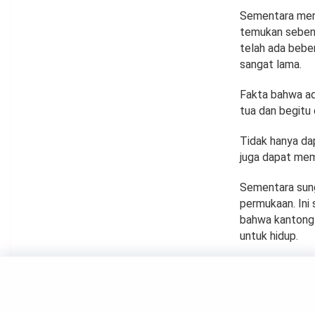
Sementara mer
temukan sebenar
telah ada bebe
sangat lama.
Fakta bahwa ad
tua dan begitu 
Tidak hanya dap
juga dapat mem
Sementara sunga
permukaan. Ini
bahwa kantong-
untuk hidup.
SAINS
Foto 1