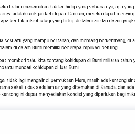
eka belum menemukan bakteri hidup yang sebenarnya, apa yang
nya adalah sidik jari kehidupan. Dari sini, mereka dapat menyi
rapa bentuk mikrobiologi yang hidup di dalam air dan dalam jang
a sesuatu yang mampu bertahan, dan memang berkembang, di ai
dalam di dalam Bumi memiliki beberapa implikasi penting.
at memberi tahu kita tentang kehidupan di Bumi miliaran tahun ya
bantu mencari kehidupan di luar Bumi.
i tidak lagi mengalir di permukaan Mars, masih ada kantong air
 sama sekali tidak sedalam air yang ditemukan di Kanada, dan ad
kantong ini dapat menyediakan kondisi yang diperlukan bagi mi
990 Tunjukkan Bumi