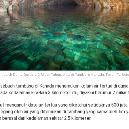
ertua di Dunia Berusia 2 Miliar Tahun, Ada di Tambang Kanada. Foto: IFL Sci
di sebuah tambang di Kanada menemukan kolam air tertua di duni
pada kedalaman kira-kira 3 kilometer itu, diyakini berumur 2 miliar 
 menganulir data air tertua yang diketahui setidaknya 500 juta
egang oleh air yang ditemukan di tambang yang sama oleh tim 
 berasal dari kedalaman sekitar 2,5 kilometer.