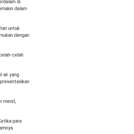
erdalam di
emakin dalam
tan untuk
temukan dengan
celah-celah
l air yang
mpresentasikan
r menit,
Ketika para
lamnya.