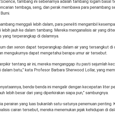
FL Science, tambang ini sebenarnya adalah tambang logam basal t
pencarian tembaga, seng, dan perak membawa para penambang s
 Bumi.
nambang menggali lebih dalam, para peneliti mengambil kesempa
 lebih jauh ke dalam tambang. Mereka menganalisis air yang di
s yang terperangkap di dalamnya.
lium dan xenon dapat terperangkap dalam air yang tersangkut di 
an mengukurnya dapat mengetahui berapa umur air tersebut.
erpikir tentang air ini, mereka menganggap itu pasti sejumlah keci
i dalam batu,” kata Profesor Barbara Sherwood Lollar, yang me
enyataannya, benda-benda ini mengalir dengan kecepatan liter pe
auh lebih besar dari yang diperkirakan siapa pun,” sambungnya.
usia perairan yang luas bukanlah satu-satunya penemuan penting. 
nalisis cairan tersebut, mereka menemukan jejak kehidupan di da