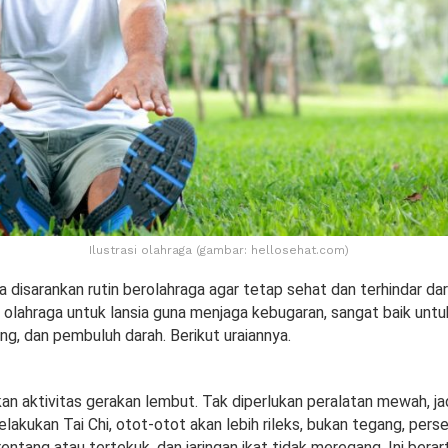
Ilustrasi olahraga (gambar: hellosehat.com)
a disarankan rutin berolahraga agar tetap sehat dan terhindar dar
n olahraga untuk lansia guna menjaga kebugaran, sangat baik unt
ung, dan pembuluh darah. Berikut uraiannya.
kan aktivitas gerakan lembut. Tak diperlukan peralatan mewah, j
elakukan Tai Chi, otot-otot akan lebih rileks, bukan tegang, pers
ntang atau tertekuk, dan jaringan ikat tidak meregang. Ini bera