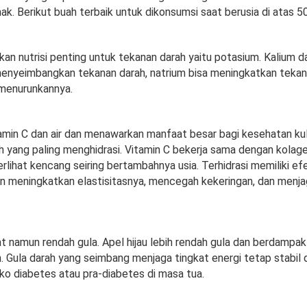
ak. Berikut buah terbaik untuk dikonsumsi saat berusia di atas 5
an nutrisi penting untuk tekanan darah yaitu potasium. Kalium d
enyeimbangkan tekanan darah, natrium bisa meningkatkan tekan
 menurunkannya.
amin C dan air dan menawarkan manfaat besar bagi kesehatan kuli
 yang paling menghidrasi. Vitamin C bekerja sama dengan kolag
erlihat kencang seiring bertambahnya usia. Terhidrasi memiliki e
an meningkatkan elastisitasnya, mencegah kekeringan, dan menja
at namun rendah gula. Apel hijau lebih rendah gula dan berdampak 
. Gula darah yang seimbang menjaga tingkat energi tetap stabil 
ko diabetes atau pra-diabetes di masa tua.