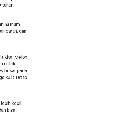
0 tahun.
an natrium
an darah, dan
t kita. Melon
en untuk
fek besar pada
ga kulit tetap
lebih kecil
dan bisa