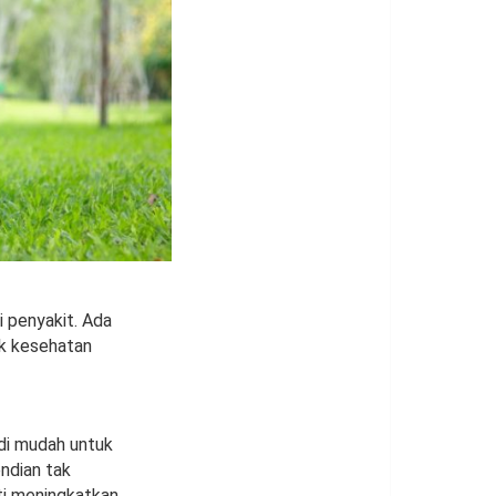
i penyakit. Ada
uk kesehatan
adi mudah untuk
endian tak
rti meningkatkan