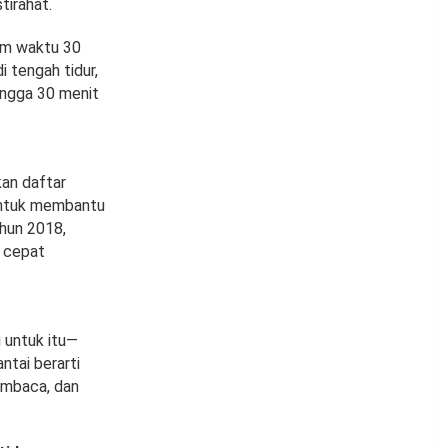
tirahat.
lam waktu 30
 tengah tidur,
ingga 30 menit
kan daftar
 untuk membantu
ahun 2018,
h cepat
 untuk itu—
ntai berarti
embaca, dan