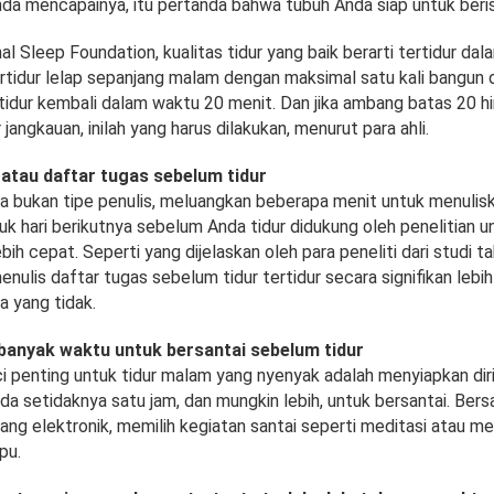
Anda mencapainya, itu pertanda bahwa tubuh Anda siap untuk beris
l Sleep Foundation, kualitas tidur yang baik berarti tertidur da
rtidur lelap sepanjang malam dengan maksimal satu kali bangun di
idur kembali dalam waktu 20 menit. Dan jika ambang batas 20 h
r jangkauan, inilah yang harus dilakukan, menurut para ahli.
 atau daftar tugas sebelum tidur
da bukan tipe penulis, meluangkan beberapa menit untuk menulis
uk hari berikutnya sebelum Anda tidur didukung oleh penelitian
ebih cepat. Seperti yang dijelaskan oleh para peneliti dari studi t
nulis daftar tugas sebelum tidur tertidur secara signifikan lebi
a yang tidak.
a banyak waktu untuk bersantai sebelum tidur
i penting untuk tidur malam yang nyenyak adalah menyiapkan diri
da setidaknya satu jam, dan mungkin lebih, untuk bersantai. Bersa
ang elektronik, memilih kegiatan santai seperti meditasi atau m
pu.