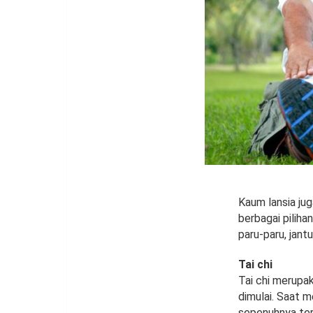
Kaum lansia jug
berbagai piliha
paru-paru, jant
Tai chi
Tai chi merupa
dimulai. Saat m
sepenuhnya tere