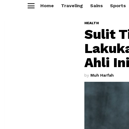
Home
Traveling
Sains
Sports
Menu
HEALTH
Sulit 
Lakuka
Ahli In
by
Muh Harfah