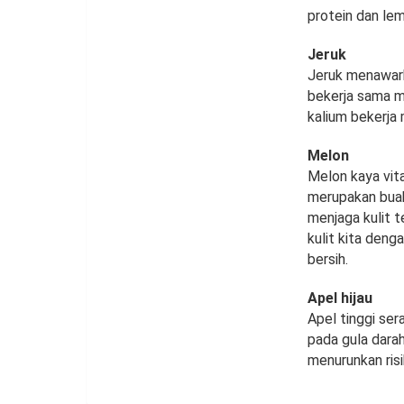
protein dan lem
Jeruk
Jeruk menawark
bekerja sama m
kalium bekerja
Melon
Melon kaya vit
merupakan buah
menjaga kulit t
kulit kita deng
bersih.
Apel hijau
Apel tinggi ser
pada gula darah
menurunkan risi