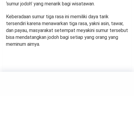
‘sumur jodoh’ yang menarik bagi wisatawan.
Keberadaan sumur tiga rasa ini memiliki daya tarik
tersendiri karena menawarkan tiga rasa, yakni asin, tawar,
dan payau, masyarakat setempat meyakini sumur tersebut
bisa mendatangkan jodoh bagi setiap yang orang yang
meminum airnya.
TRAVELING
Idul Adha, Begini Tradisi Unik
Jemur Kasur di Banyuwangi
by
Haluan Editor