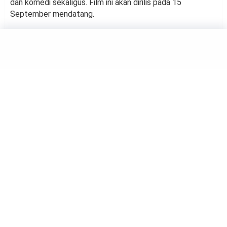
dan komedi sekaligus. Film ini akan dirilis pada 15
September mendatang.
MOVIE
Netflix Ubah Mekanisme
Perhitungan Top 10
by
Naryati
Ilustrasi layanan streaming Netflix. Foto: Shutterstock