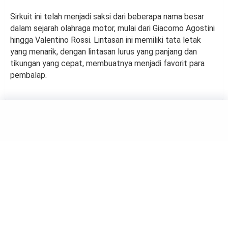
Sirkuit ini telah menjadi saksi dari beberapa nama besar
dalam sejarah olahraga motor, mulai dari Giacomo Agostini
hingga Valentino Rossi. Lintasan ini memiliki tata letak
yang menarik, dengan lintasan lurus yang panjang dan
tikungan yang cepat, membuatnya menjadi favorit para
pembalap.
SPORTS
Menyoal Performa Buruk
Yamaha, Vinales: Kini Semua
Tahu Alasan Saya Keluar
by
Muh Harfah