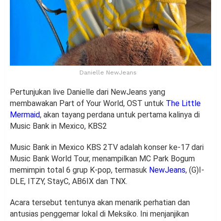
Danielle NewJeans
Pertunjukan live Danielle dari NewJeans yang
membawakan Part of Your World, OST untuk
The Little
Mermaid
, akan tayang perdana untuk pertama kalinya di
Music Bank in Mexico, KBS2
Music Bank in Mexico KBS 2TV adalah konser ke-17 dari
Music Bank World Tour, menampilkan MC Park Bogum
memimpin total 6 grup K-pop, termasuk
NewJeans
, (G)I-
DLE, ITZY, StayC, AB6IX dan TNX.
Acara tersebut tentunya akan menarik perhatian dan
antusias penggemar lokal di Meksiko. Ini menjanjikan