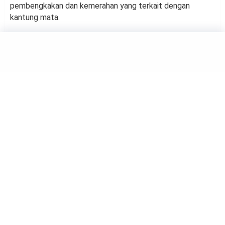
pembengkakan dan kemerahan yang terkait dengan
kantung mata.
BEAUTY
7 Dampak Terlalu Sering
Menguncir Rambut
by
Kholifah Nuryatul