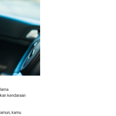
elama
ahkan kendaraan
Namun, kamu