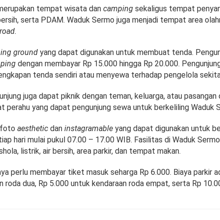
erupakan tempat wisata dan
camping
sekaligus tempat penyangg
bersih, serta PDAM. Waduk Sermo juga menjadi tempat area olah
 road.
ing ground
yang dapat digunakan untuk membuat tenda. Pengun
ping
dengan membayar Rp 15.000 hingga Rp 20.000. Pengunjun
gkapan tenda sendiri atau menyewa terhadap pengelola sekita
gunjung juga dapat piknik dengan teman, keluarga, atau pasangan 
t perahu yang dapat pengunjung sewa untuk berkeliling Waduk 
 foto
aesthetic
dan
instagramable
yang dapat digunakan untuk b
ap hari mulai pukul 07.00 – 17.00 WIB. Fasilitas di Waduk Serm
shola, listrik, air bersih, area parkir, dan tempat makan.
ya perlu membayar tiket masuk seharga Rp 6.000. Biaya parkir a
n roda dua, Rp 5.000 untuk kendaraan roda empat, serta Rp 10.0