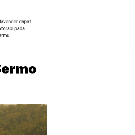
lavender dapat
terapi pada
armu.
Sermo