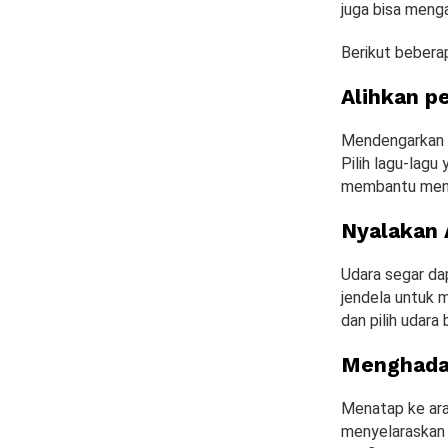
juga bisa menga
Berikut bebera
Alihkan p
Mendengarkan m
Pilih lagu-lag
membantu mens
Nyalakan 
Udara segar da
jendela untuk m
dan pilih udara
Menghadap
Menatap ke ara
menyelaraskan 