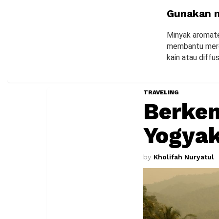
Gunakan m
Minyak aromate
membantu mere
kain atau diffu
TRAVELING
Berke
Yogyak
by
Kholifah Nuryatul