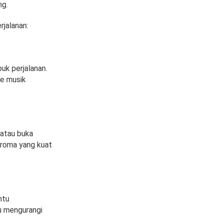
ng.
jalanan:
k perjalanan.
me musik
 atau buka
 aroma yang kuat
ntu
u mengurangi