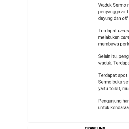
Waduk Sermo m
penyangga air 
dayung dan
off
Terdapat
camp
melakukan
cam
membawa perlen
Selain itu, pen
waduk. Terdapa
Terdapat spot
Sermo buka seti
yaitu toilet, mu
Pengunjung han
untuk kendaraa
TRAVELING