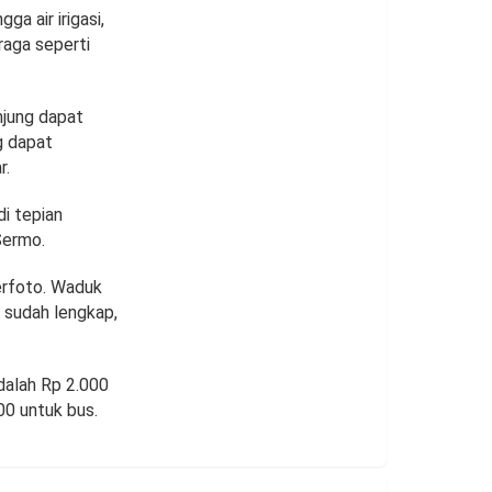
a air irigasi,
raga seperti
jung dapat
g dapat
r.
di tepian
Sermo.
erfoto. Waduk
o sudah lengkap,
dalah Rp 2.000
00 untuk bus.