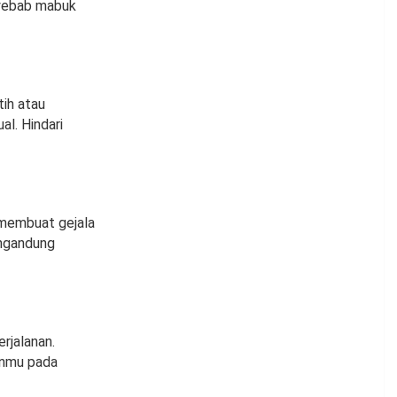
enyebab mabuk
tih atau
l. Hindari
 membuat gejala
engandung
rjalanan.
anmu pada