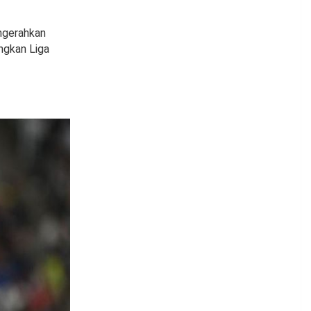
ngerahkan
ngkan Liga