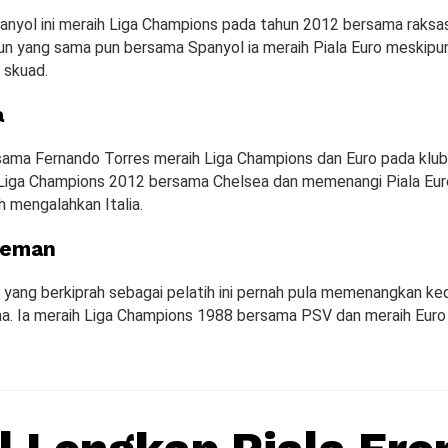
anyol ini meraih Liga Champions pada tahun 2012 bersama raksas
hun yang sama pun bersama Spanyol ia meraih Piala Euro meskipu
i skuad.
a
ama Fernando Torres meraih Liga Champions dan Euro pada klu
h Liga Champions 2012 bersama Chelsea dan memenangi Piala Eu
h mengalahkan Italia.
oeman
ang berkiprah sebagai pelatih ini pernah pula memenangkan kedu
a. Ia meraih Liga Champions 1988 bersama PSV dan meraih Eur