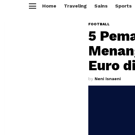
Home
Traveling
Sains
Sports
Menu
FOOTBALL
5 Pema
Menan
Euro d
by
Neni Isnaeni