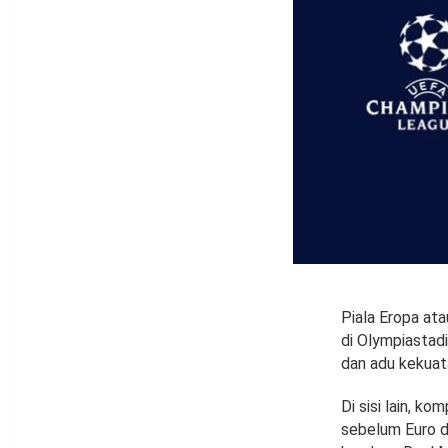
Piala Eropa ata
di Olympiastadi
dan adu kekuat
Di sisi lain, ko
sebelum Euro d