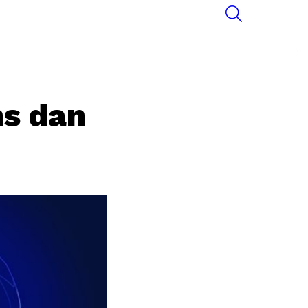
SEARCH
s dan