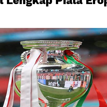
 Lengkap Piala Ero