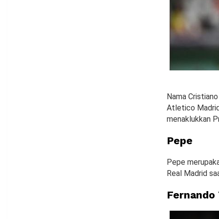
Nama Cristiano
Atletico Madri
menaklukkan Pra
Pepe
Pepe merupakan
Real Madrid sa
Fernando 