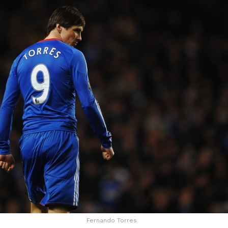
Fernando Torres