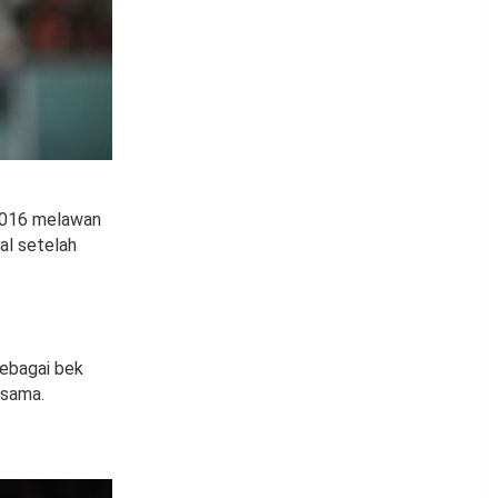
 2016 melawan
al setelah
sebagai bek
 sama.